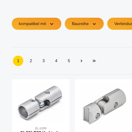
kompatibel mit
Baureihe
Verbindu
1
2
3
4
5
Seite
Seite
Seite
Seite
Seite
ZL-1255