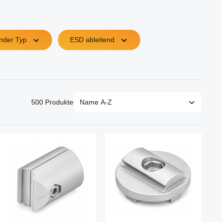
nder Typ
ESD ableitend
500 Produkte