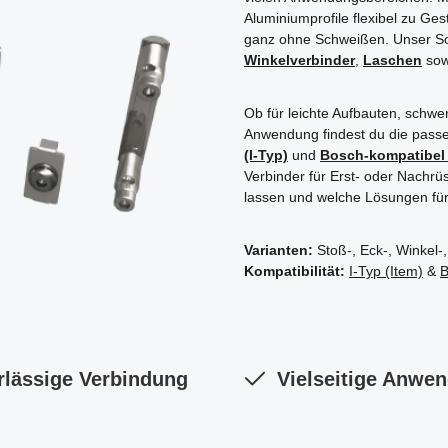
Aluminiumprofile flexibel zu G
ganz ohne Schweißen.
Unser S
Winkelverbinder
,
Laschen
so
Ob für leichte Aufbauten, schw
Anwendung findest du die pass
(I-Typ)
und
Bosch-kompatibel 
Verbinder für Erst- oder Nachrü
lassen und welche Lösungen für 
Varianten:
Stoß-, Eck-, Winkel-
Kompatibilität:
I-Typ (Item)
&
B
rlässige Verbindung
Vielseitige Anwe