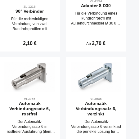
ZL-1994
Adapter 8 D30
ZL-1215
90° Verbinder
Für die Verbindung eines
Rundrohrprofil mit
Für die rechtwinkligen
Außendurchmesser Ø 30 und
Verbindung von zwei
einem Profil der Serie-8
Rundrohrprofilen mit
Außendurchmesser Ø 28
Regulärer Preis:
2,10 €
Regulärer Preis:
2,70 €
Ab
n um die Anzahl zu erhöhen oder zu reduzi
ze die Schaltflächen um die Anzahl zu erh
Gib den gewünschten Wert ein oder benutze
Produkt Anzahl: Gib den gewünschten W
VI-3055
VI-3045
Automatik
Automatik
Verbindungssatz 6,
Verbindungssatz 6,
rostfrei
verzinkt
Der Automatik-
Der Automatik-
Verbindungssatz 6 in
Verbindungssatz 6 verzinkt ist
rostfreier Ausführung (item-
die perfekte Lösung für
kompatibel mit 0.0.441.67)
stabile und formschlüssige