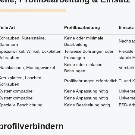
Verbindung zwischen
Aluminiumprofilen
erforderlich ist. Ideal für
Konstrukteure und Techniker,
die Wert auf Qualität und
Teile Art
Profilbearbeitung
Einsatz
Effizienz legen..
Schrauben, Nutensteine,
Keine oder minimale
Nachträg
Klammern
Bearbeitung
Spezialwinkel, Winkel, Eckplatten,
Teilweise Bohrungen oder
Flexibl
Schrauben
Fräsungen
stabile 
Keine oder einfache
Flachlaschen, Montagewinkel
Verstärk
Bohrungen
Kreuzplatten, Laschen,
Profilbohrungen erforderlich
T- und 
Schrauben
Systemkompatibel
Keine Anpassung nötig
Universe
Systemkompatibel
Keine Anpassung nötig
Universe
Spezielle Beschichtung
Keine Bearbeitung nötig
ESD-Arbe
rofilverbindern