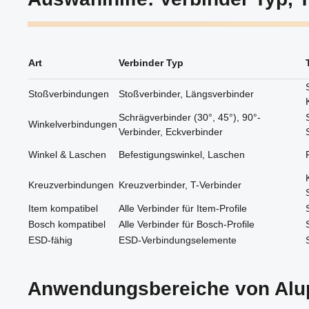
Verbindungslösung,
Rahmenkonstruktionen,
beispielsweise beim Bau von
Gestellen, Maschinenrahmen
Rahmen oder
und anderen Anwendungen,
Maschinenverkleidungen.
bei denen eine stabile
Eigenschaften: –
rechtwinklige Verbindung
Stoßverbindung für Profile der
Art
Verbinder Typ
zwischen Aluminiumprofilen
Baureihe 8 – Kein Bohren
erforderlich ist. Ideal für
oder Gewindeschneiden
Konstrukteure und Techniker,
erforderlich – Einfache und
Stoßverbindungen
Stoßverbinder, Längsverbinder
die Wert auf Qualität und
schnelle Montage – Verzinkte
Effizienz legen.
Ausführung für langlebigen
Schrägverbinder (30°, 45°), 90°-
Korrosionsschutz – Ideal für
Winkelverbindungen
Verbinder, Eckverbinder
tragende Konstruktionen und
Erweiterungen
Winkel & Laschen
Befestigungswinkel, Laschen
Kreuzverbindungen
Kreuzverbinder, T-Verbinder
Item kompatibel
Alle Verbinder für Item-Profile
Bosch kompatibel
Alle Verbinder für Bosch-Profile
ESD-fähig
ESD-Verbindungselemente
Anwendungsbereiche von Alup