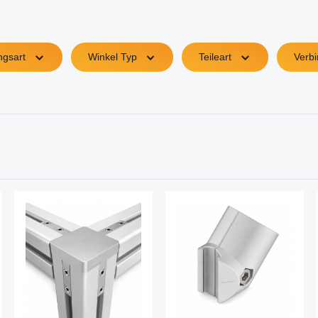
ngsart
Winkel Typ
Teileart
Verbi