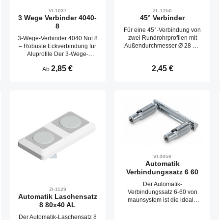
VI-1037
ZL-1250
3 Wege Verbinder 4040-
45° Verbinder
8
Für eine 45°-Verbindung von
zwei Rundrohrprofilen mit
3-Wege-Verbinder 4040 Nut 8
Außendurchmesser Ø 28 mit
– Robuste Eckverbindung für
Verdrehsicherung.
Aluprofile Der 3-Wege-
Verbinder 4040 Nut 8
Regulärer Preis:
2,85 €
Regulärer Preis:
2,45 €
Ab
ermöglicht die einfache und
stabile Verbindung von drei
Aluminiumprofilen im 90°-
Winkel. Ideal für den Bau von
n Wert ein oder benutze die Schaltfläche
: Gib den gewünschten Wert ein oder benut
Produkt Anzahl: 
Rahmen, Gestellen und
Konstruktionen im
Maschinenbau, Möbelbau
oder DIY-Bereich.​
Produktmerkmale:
Kompatibilität: Geeignet für
40x40 mm Aluminiumprofile
mit Nut 8. Material:
VI-3056
Automatik
Hochwertiger
Verbindungssatz 6 60
Aluminiumdruckguss für
maximale Stabilität und
Der Automatik-
Langlebigkeit. Montage:
ZI-1129
Verbindungssatz 6-60 von
Einfache Installation ohne
Automatik Laschensatz
maunsystem ist die ideale
zusätzliche Profilbearbeitung;
8 80x40 AL
Lösung für stabile, verdeckte
der Verbinder wird in die
Verbindungen bei
Der Automatik-Laschensatz 8
Nuten eingeschoben und mit