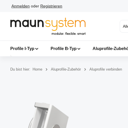
Anmelden
oder
Registrieren
 Hauptinhalt springen
Zur Suche springen
Zur Hauptnavigation springen
Al
Profile I-Typ
Profile B-Typ
Aluprofile-Zubeh
Du bist hier:
Home
Aluprofile-Zubehör
Aluprofile verbinden