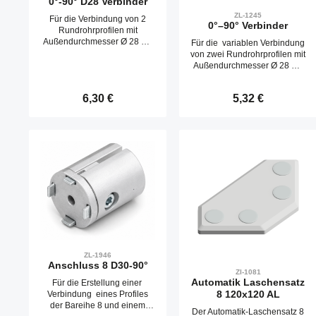
0°-90° D28 Verbinder
ZL-1245
Für die Verbindung von 2
0°–90° Verbinder
Rundrohrprofilen mit
Außendurchmesser Ø 28 mit
Für die variablen Verbindung
Verdrehsicherung
von zwei Rundrohrprofilen mit
Außendurchmesser Ø 28 mit
Verdrehsicherung
Regulärer Preis:
6,30 €
Regulärer Preis:
5,32 €
Produkt Anzahl: Gib den gewünschte
Produkt Anzahl
ZL-1946
Anschluss 8 D30-90°
ZI-1081
Automatik Laschensatz
Für die Erstellung einer
8 120x120 AL
Verbindung eines Profiles
der Bareihe 8 und einem
Der Automatik-Laschensatz 8