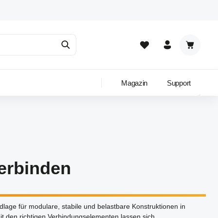
Warenkor
Magazin
Support
verbinden
ndlage für modulare, stabile und belastbare Konstruktionen in
t den richtigen Verbindungselementen lassen sich