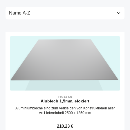
F0014 SN
Alublech 1,5mm, eloxiert
Aluminiumbleche sind zum Verkleiden von Konstruktionen aller
Art.Liefereinheit 2500 x 1250 mm
Regulärer Preis:
210,23 €