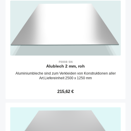
F0008 SN
Alublech 2 mm, roh
Aluminiumbleche sind zum Verkleiden von Konstruktionen aller
Art.Liefereinheit 2500 x 1250 mm
Regulärer Preis:
215,62 €