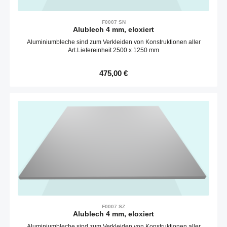
F0007 SN
Alublech 4 mm, eloxiert
Aluminiumbleche sind zum Verkleiden von Konstruktionen aller
Art.Liefereinheit 2500 x 1250 mm
Regulärer Preis:
475,00 €
F0007 SZ
Alublech 4 mm, eloxiert
Aluminiumbleche sind zum Verkleiden von Konstruktionen aller