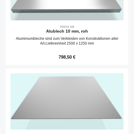
F0015 SN
Alublech 10 mm, roh
Aluminiumbleche sind zum Verkleiden von Konstruktionen aller
Art.Liefereinheit 2500 x 1250 mm
Regulärer Preis:
798,50 €