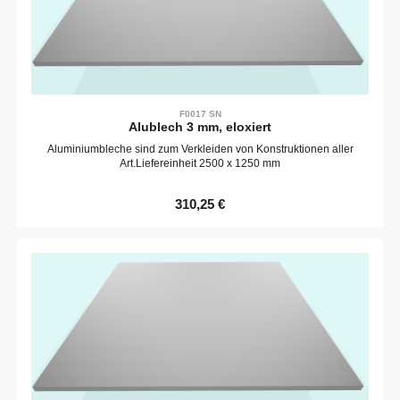
F0017 SN
Alublech 3 mm, eloxiert
Aluminiumbleche sind zum Verkleiden von Konstruktionen aller
Art.Liefereinheit 2500 x 1250 mm
Regulärer Preis:
310,25 €