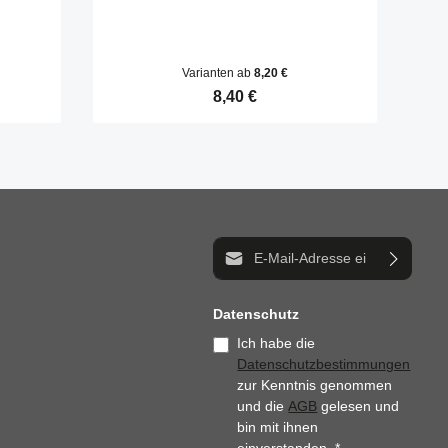
Varianten ab
8,20 €
Regulärer Preis:
8,40 €
Produkt Anzahl: Gib den gewün
E-Mail-Adresse*
Datenschutz
Ich habe die
Datenschutzbestimmungen
zur Kenntnis genommen
und die
AGB
gelesen und
bin mit ihnen
einverstanden.
*