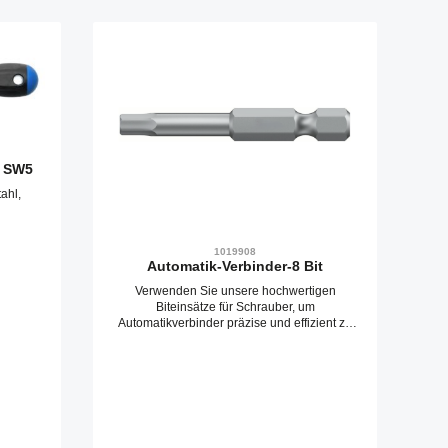
r SW5
ahl,
1019908
Automatik-Verbinder-8 Bit
Verwenden Sie unsere hochwertigen
Biteinsätze für Schrauber, um
Automatikverbinder präzise und effizient zu
verschrauben. Diese Einsätze sind speziell für
die Montage von Automatik-
Verbindungssätzen konzipiert