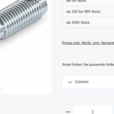
bis
99
ab 100 bis
999
ab
1000
Preise exkl. MwSt. zzgl. Versan
Anbei finden Sie passende Artik
Zubehör
Produkt Anzahl: Gi