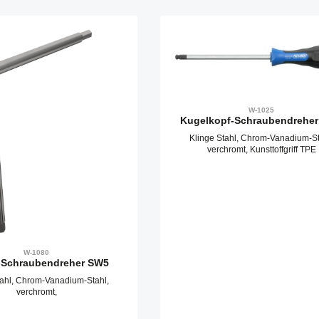
W-1025
Kugelkopf-Schraubendrehe
Klinge Stahl, Chrom-Vanadium-St
verchromt, Kunsttoffgriff TPE
W-1080
-Schraubendreher SW5
tahl, Chrom-Vanadium-Stahl,
verchromt,