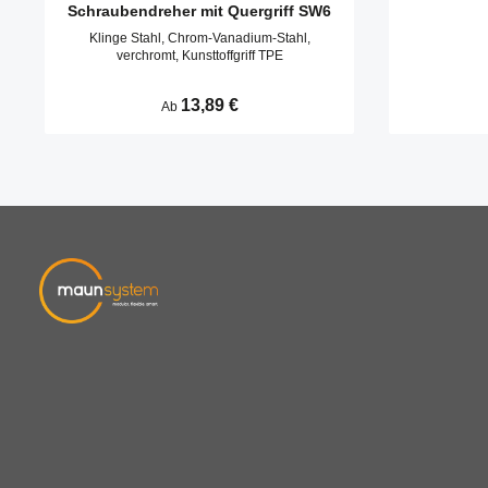
Schraubendreher mit Quergriff SW6
Klinge Stahl, Chrom-Vanadium-Stahl,
verchromt, Kunsttoffgriff TPE
Regulärer Preis:
13,89 €
Ab