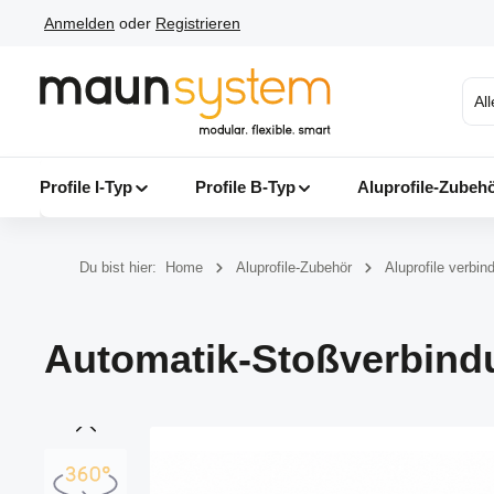
Anmelden
oder
Registrieren
 Hauptinhalt springen
Zur Suche springen
Zur Hauptnavigation springen
Al
Profile I-Typ
Profile B-Typ
Aluprofile-Zubeh
Du bist hier:
Home
Aluprofile-Zubehör
Aluprofile verbin
Automatik-Stoßverbindu