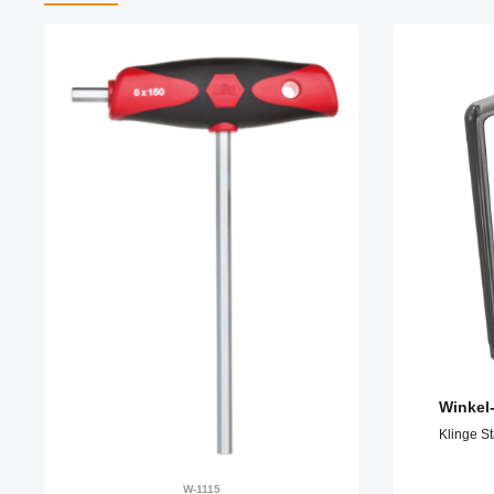
Produktgalerie überspringen
Winkel
Klinge S
W-1115