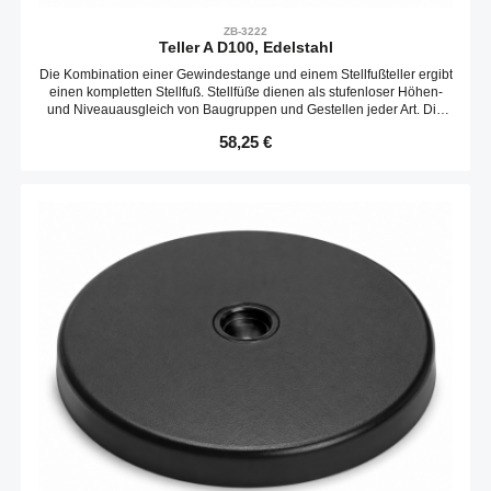
ZB-3222
Teller A D100, Edelstahl
Die Kombination einer Gewindestange und einem Stellfußteller ergibt
einen kompletten Stellfuß. Stellfüße dienen als stufenloser Höhen-
und Niveauausgleich von Baugruppen und Gestellen jeder Art. Die
Neigungs des Tellers ist variabel. Optional kann ein Gummieinsatz
Regulärer Preis:
58,25 €
verbaut werden.