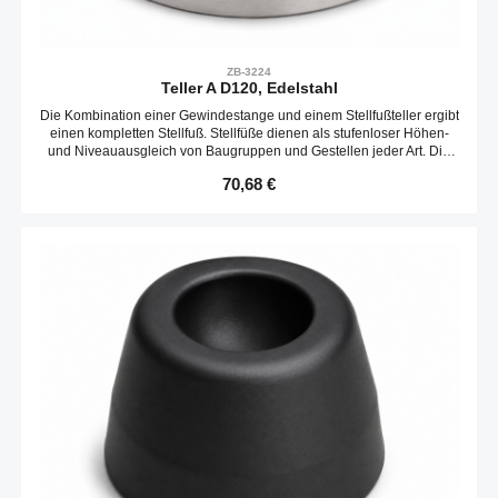
ZB-3224
Teller A D120, Edelstahl
Die Kombination einer Gewindestange und einem Stellfußteller ergibt
einen kompletten Stellfuß. Stellfüße dienen als stufenloser Höhen-
und Niveauausgleich von Baugruppen und Gestellen jeder Art. Die
Neigungs des Tellers ist variabel. Optional kann ein Gummieinsatz
Regulärer Preis:
70,68 €
verbaut werden.