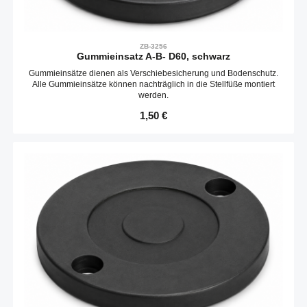
ZB-3256
Gummieinsatz A-B- D60, schwarz
Gummieinsätze dienen als Verschiebesicherung und Bodenschutz.
Alle Gummieinsätze können nachträglich in die Stellfüße montiert
werden.
Regulärer Preis:
1,50 €