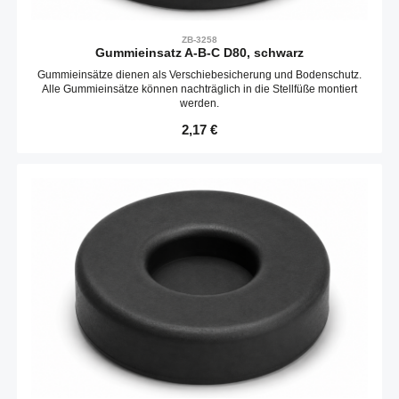
ZB-3258
Gummieinsatz A-B-C D80, schwarz
Gummieinsätze dienen als Verschiebesicherung und Bodenschutz.
Alle Gummieinsätze können nachträglich in die Stellfüße montiert
werden.
Regulärer Preis:
2,17 €