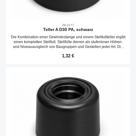
ZB-3177
Teller A D30 PA, schwarz
Die Kombination einer Gewindestange und einem Stellfußteller ergibt
einen kompletten Stellfuß. Stellfüße dienen als stufenloser Höhen-
und Niveauausgleich von Baugruppen und Gestellen jeder Art. Die
Neigungs des Tellers ist variabel. Optional kann ein Gummieinsatz
Regulärer Preis:
1,32 €
verbaut werden.