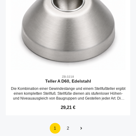
ZB-3218
Teller A D60, Edelstahl
Die Kombination einer Gewindestange und einem Stellfußteller ergibt
einen kompletten Stellfuß. Stellfüße dienen als stufenloser Höhen-
und Niveauausgleich von Baugruppen und Gestellen jeder Art. Die
Neigungs des Tellers ist variabel. Optional kann ein Gummieinsatz
Regulärer Preis:
29,21 €
verbaut werden.
1
2
Seite
Seite