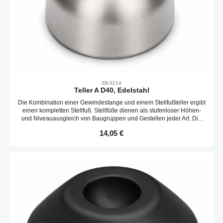
ZB-3214
Teller A D40, Edelstahl
Die Kombination einer Gewindestange und einem Stellfußteller ergibt
einen kompletten Stellfuß. Stellfüße dienen als stufenloser Höhen-
und Niveauausgleich von Baugruppen und Gestellen jeder Art. Die
Neigungs des Tellers ist variabel. Optional kann ein Gummieinsatz
Regulärer Preis:
14,05 €
verbaut werden.