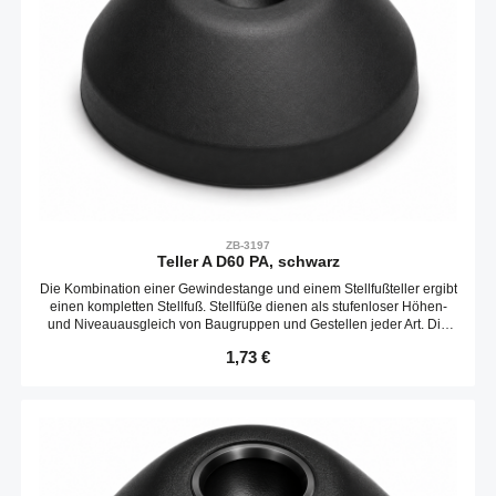
ZB-3197
Teller A D60 PA, schwarz
Die Kombination einer Gewindestange und einem Stellfußteller ergibt
einen kompletten Stellfuß. Stellfüße dienen als stufenloser Höhen-
und Niveauausgleich von Baugruppen und Gestellen jeder Art. Die
Neigungs des Tellers ist variabel. Optional kann ein Gummieinsatz
Regulärer Preis:
1,73 €
verbaut werden.