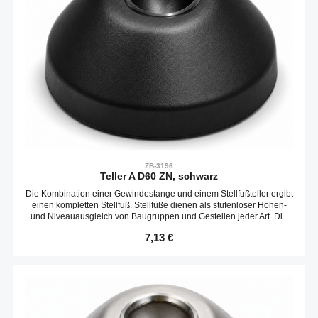
ZB-3196
Teller A D60 ZN, schwarz
Die Kombination einer Gewindestange und einem Stellfußteller ergibt
einen kompletten Stellfuß. Stellfüße dienen als stufenloser Höhen-
und Niveauausgleich von Baugruppen und Gestellen jeder Art. Die
Neigungs des Tellers ist variabel. Optional kann ein Gummieinsatz
Regulärer Preis:
7,13 €
verbaut werden.