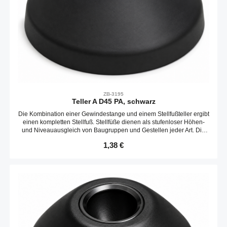
ZB-3195
Teller A D45 PA, schwarz
Die Kombination einer Gewindestange und einem Stellfußteller ergibt
einen kompletten Stellfuß. Stellfüße dienen als stufenloser Höhen-
und Niveauausgleich von Baugruppen und Gestellen jeder Art. Die
Neigungs des Tellers ist variabel. Optional kann ein Gummieinsatz
Regulärer Preis:
1,38 €
verbaut werden.