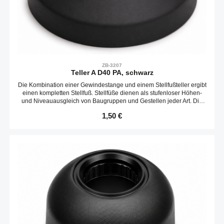
ZB-3207
Teller A D40 PA, schwarz
Die Kombination einer Gewindestange und einem Stellfußteller ergibt
einen kompletten Stellfuß. Stellfüße dienen als stufenloser Höhen-
und Niveauausgleich von Baugruppen und Gestellen jeder Art. Die
Neigungs des Tellers ist variabel. Optional kann ein Gummieinsatz
Regulärer Preis:
1,50 €
verbaut werden.