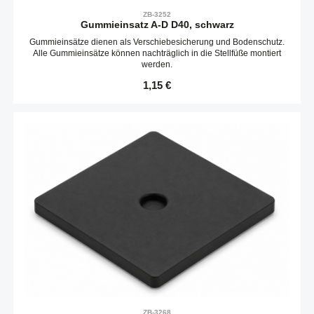
ZB-3252
Gummieinsatz A-D D40, schwarz
Gummieinsätze dienen als Verschiebesicherung und Bodenschutz.
Alle Gummieinsätze können nachträglich in die Stellfüße montiert
werden.
Regulärer Preis:
1,15 €
ZB-3268