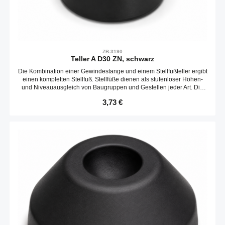
ZB-3190
Teller A D30 ZN, schwarz
Die Kombination einer Gewindestange und einem Stellfußteller ergibt
einen kompletten Stellfuß. Stellfüße dienen als stufenloser Höhen-
und Niveauausgleich von Baugruppen und Gestellen jeder Art. Die
Neigungs des Tellers ist variabel. Optional kann ein Gummieinsatz
Regulärer Preis:
3,73 €
verbaut werden.