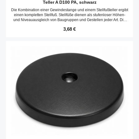
Teller A D100 PA, schwarz
Die Kombination einer Gewindestange und einem Stellfußteller ergibt
einen kompletten Stellfuß. Stellfüße dienen als stufenloser Höhen-
und Niveauausgleich von Baugruppen und Gestellen jeder Art. Die
Neigungs des Tellers ist variabel. Optional kann ein Gummieinsatz
Regulärer Preis:
3,68 €
verbaut werden.