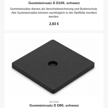
Gummieinsatz D D100, schwarz
Gummieinsätze dienen als Verschiebesicherung und Bodenschutz.
Alle Gummieinsätze können nachträglich in die Stellfüße montiert
werden.
Regulärer Preis:
2,83 €
ZB-3266
Gummieinsatz D D80, schwarz