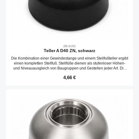
ZB-3192
Teller A D40 ZN, schwarz
Die Kombination einer Gewindestange und einem Stellfußteller ergibt
einen kompletten Stellfuß. Stellfüße dienen als stufenloser Höhen-
und Niveauausgleich von Baugruppen und Gestellen jeder Art. Die
Neigungs des Tellers ist variabel. Optional kann ein Gummieinsatz
Regulärer Preis:
4,66 €
verbaut werden.