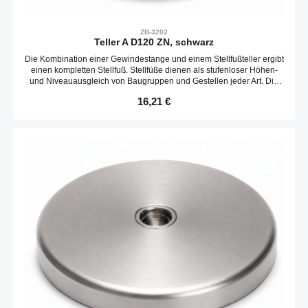
ZB-3202
Teller A D120 ZN, schwarz
Die Kombination einer Gewindestange und einem Stellfußteller ergibt
einen kompletten Stellfuß. Stellfüße dienen als stufenloser Höhen-
und Niveauausgleich von Baugruppen und Gestellen jeder Art. Die
Neigungs des Tellers ist variabel. Optional kann ein Gummieinsatz
Regulärer Preis:
16,21 €
verbaut werden.