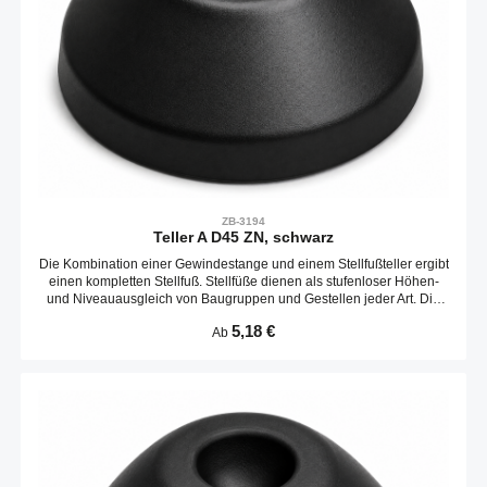
ZB-3194
Teller A D45 ZN, schwarz
Die Kombination einer Gewindestange und einem Stellfußteller ergibt
einen kompletten Stellfuß. Stellfüße dienen als stufenloser Höhen-
und Niveauausgleich von Baugruppen und Gestellen jeder Art. Die
Neigungs des Tellers ist variabel. Optional kann ein Gummieinsatz
Regulärer Preis:
5,18 €
Ab
verbaut werden.