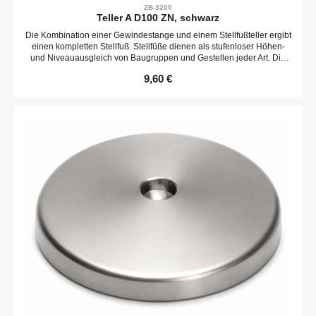
ZB-3200
Teller A D100 ZN, schwarz
Die Kombination einer Gewindestange und einem Stellfußteller ergibt
einen kompletten Stellfuß. Stellfüße dienen als stufenloser Höhen-
und Niveauausgleich von Baugruppen und Gestellen jeder Art. Die
Neigungs des Tellers ist variabel. Optional kann ein Gummieinsatz
Regulärer Preis:
9,60 €
verbaut werden.