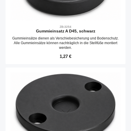
ZB-3254
Gummieinsatz A D45, schwarz
Gummieinsätze dienen als Verschiebesicherung und Bodenschutz.
Alle Gummieinsätze können nachträglich in die Stellfüße montiert
werden.
Regulärer Preis:
1,27 €