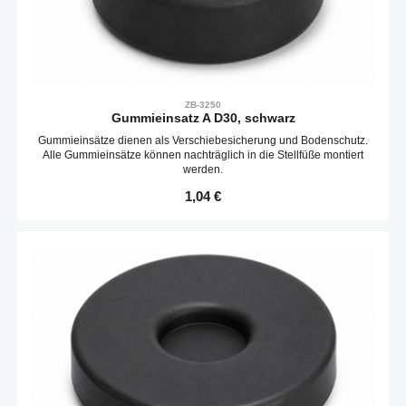
ZB-3250
Gummieinsatz A D30, schwarz
Gummieinsätze dienen als Verschiebesicherung und Bodenschutz.
Alle Gummieinsätze können nachträglich in die Stellfüße montiert
werden.
Regulärer Preis:
1,04 €