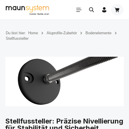
Zum Hauptinhalt springen
Warenk
Du bist hier:
Home
Aluprofile-Zubehör
Bodenelemente
Stellfussteller
Stellfussteller: Präzise Nivellierung
für Stabilität und Sicherheit