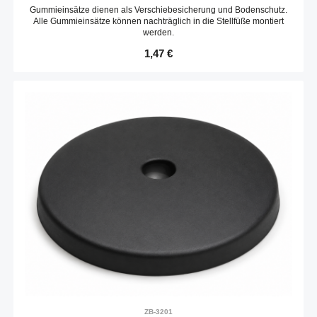
Gummieinsätze dienen als Verschiebesicherung und Bodenschutz.
Alle Gummieinsätze können nachträglich in die Stellfüße montiert
werden.
Regulärer Preis:
1,47 €
ZB-3201