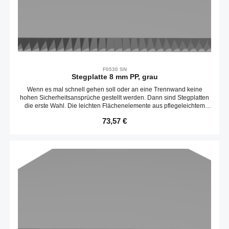
F0530 SN
Stegplatte 8 mm PP, grau
Wenn es mal schnell gehen soll oder an eine Trennwand keine
hohen Sicherheitsansprüche gestellt werden. Dann sind Stegplatten
die erste Wahl. Die leichten Flächenelemente aus pflegeleichtem
Polypropylen können mit einem Messer passend zugeschnitten und
Regulärer Preis:
73,57 €
schnell befestigt werden. Die Platten sind entlang der Stege leicht
biegbar.Liefereinheit 2500 x 1500 mmKompatibel mit item 0.0.658.42