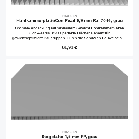
F0406 SN
HohlkammerplatteCon Pearl 9,9 mm Ral 7046, grau
Optimale Abdeckung mit minimalem Gewicht.Hohlkammerplatten
Con-Pearl® ist das perfekte Flächenelement für
gewichtsoptimierteBaugruppen. Durch die Sandwich-Bauweise sind
diese eigenstabil und sehr biegefest.Liefereinheit 2300 x 1600
Regulärer Preis:
61,91 €
mmKompatibel mit item 0.0.684.25
F0515 SN
Stegplatte 4,5 mm PP, grau