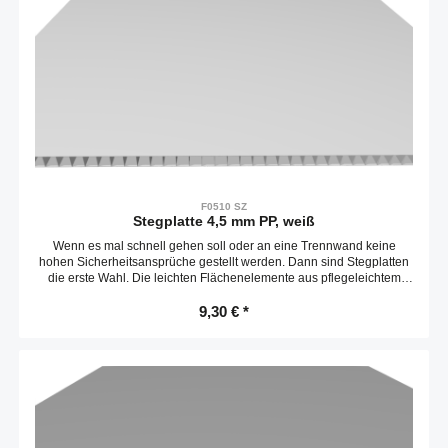
F0510 SZ
Stegplatte 4,5 mm PP, weiß
Wenn es mal schnell gehen soll oder an eine Trennwand keine
hohen Sicherheitsansprüche gestellt werden. Dann sind Stegplatten
die erste Wahl. Die leichten Flächenelemente aus pflegeleichtem
Polypropylen können mit einem Messer passend zugeschnitten und
schnell befestigt werden. Die Platten sind entlang der Stege leicht
9,30 € *
biegbar.Zuschnitt max. 3020 x 2020 mmKompatibel mit item
0.0.658.36