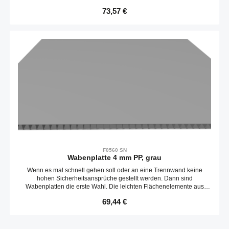
Polypropylen können mit einem Messer passend zugeschnitten und
Regulärer Preis:
73,57 €
schnell befestigt werden. Die Platten sind entlang der Stege leicht
biegbar.Liefereinheit 3020 x 2020 mmKompatibel mit item 0.0.658.40
F0560 SN
Wabenplatte 4 mm PP, grau
Wenn es mal schnell gehen soll oder an eine Trennwand keine
hohen Sicherheitsansprüche gestellt werden. Dann sind
Wabenplatten die erste Wahl. Die leichten Flächenelemente aus
pflegeleichtem Polypropylen können mit einem Messer passend
Regulärer Preis:
69,44 €
zugeschnitten und schnell befestigt werden.Liefereinheit 3020 x 2020
mmKompatibel mit item 0.0.658.46