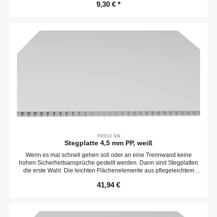
schnell befestigt werden. Die Platten sind entlang der Stege leicht
9,30 € *
biegbar.Zuschnitt max. 3020 x 2020 mmKompatibel mit item
0.0.658.39
F0510 SN
Stegplatte 4,5 mm PP, weiß
Wenn es mal schnell gehen soll oder an eine Trennwand keine
hohen Sicherheitsansprüche gestellt werden. Dann sind Stegplatten
die erste Wahl. Die leichten Flächenelemente aus pflegeleichtem
Polypropylen können mit einem Messer passend zugeschnitten und
Regulärer Preis:
41,94 €
schnell befestigt werden. Die Platten sind entlang der Stege leicht
biegbar.Liefereinheit 3020 x 2020 mmKompatibel mit item 0.0.658.35