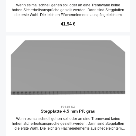
Wenn es mal schnell gehen soll oder an eine Trennwand keine
hohen Sicherheitsansprüche gestellt werden. Dann sind Stegplatten
die erste Wahl. Die leichten Flächenelemente aus pflegeleichtem
Polypropylen können mit einem Messer passend zugeschnitten und
Regulärer Preis:
41,94 €
schnell befestigt werden. Die Platten sind entlang der Stege leicht
biegbar.Liefereinheit 3020 x 2020 mmKompatibel mit item0.0.658.38
F0515 SZ
Stegplatte 4,5 mm PP, grau
Wenn es mal schnell gehen soll oder an eine Trennwand keine
hohen Sicherheitsansprüche gestellt werden. Dann sind Stegplatten
die erste Wahl. Die leichten Flächenelemente aus pflegeleichtem
Polypropylen können mit einem Messer passend zugeschnitten und