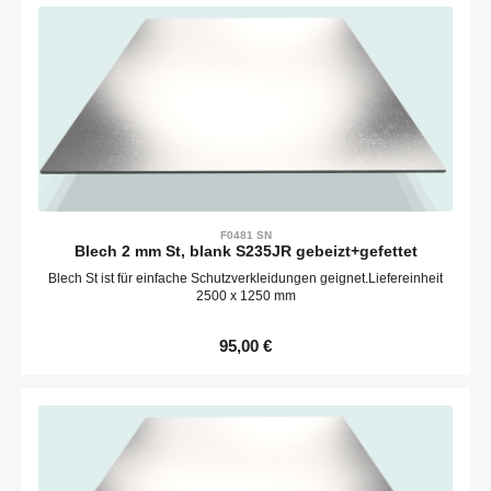
F0481 SN
Blech 2 mm St, blank S235JR gebeizt+gefettet
Blech St ist für einfache Schutzverkleidungen geignet.Liefereinheit
2500 x 1250 mm
Regulärer Preis:
95,00 €