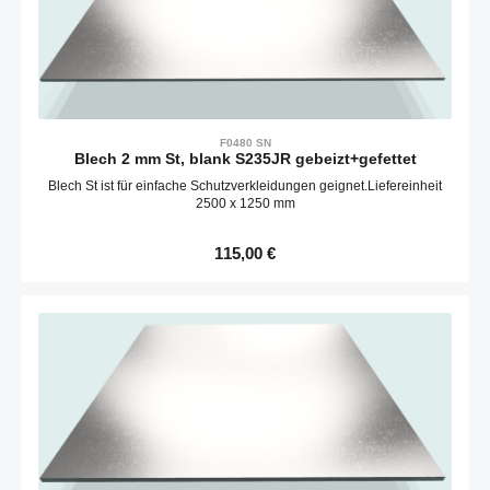
F0480 SN
Blech 2 mm St, blank S235JR gebeizt+gefettet
Blech St ist für einfache Schutzverkleidungen geignet.Liefereinheit
2500 x 1250 mm
Regulärer Preis:
115,00 €