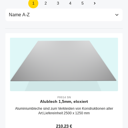
1
2
3
4
5
Seite
Seite
Seite
Seite
Seite
F0014 SN
Alublech 1,5mm, eloxiert
Aluminiumbleche sind zum Verkleiden von Konstruktionen aller
Art.Liefereinheit 2500 x 1250 mm
Regulärer Preis:
210,23 €