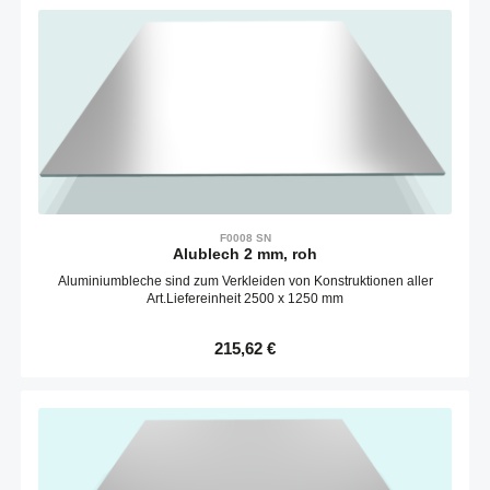
F0008 SN
Alublech 2 mm, roh
Aluminiumbleche sind zum Verkleiden von Konstruktionen aller
Art.Liefereinheit 2500 x 1250 mm
Regulärer Preis:
215,62 €