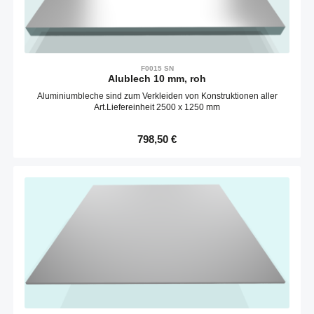
F0015 SN
Alublech 10 mm, roh
Aluminiumbleche sind zum Verkleiden von Konstruktionen aller
Art.Liefereinheit 2500 x 1250 mm
Regulärer Preis:
798,50 €