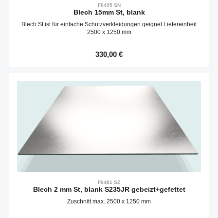
F0495 SN
Blech 15mm St, blank
Blech St ist für einfache Schutzverkleidungen geignet.Liefereinheit
2500 x 1250 mm
Regulärer Preis:
330,00 €
F0481 SZ
Blech 2 mm St, blank S235JR gebeizt+gefettet
Zuschnitt max. 2500 x 1250 mm