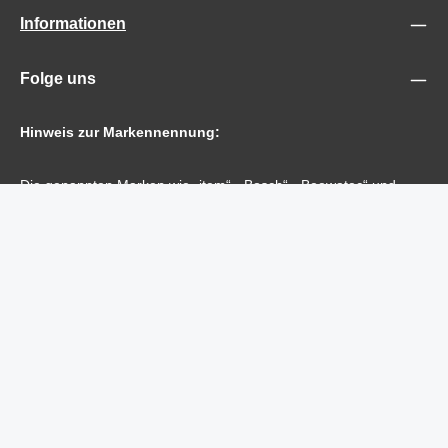
Informationen
Folge uns
Hinweis zur Markennennung:
Die genannten Marken wie „item“, „Bosch“, „Beewatec“ und
„Minitec“ dienen ausschließlich der Beschreibung der
Kompatibilität. Es handelt sich nicht um Originalteile, sondern
um kompatible Produkte der Marke maunsystem. Alle
Markennamen sind Eigentum der jeweiligen Rechteinhaber und
werden gemäß § 23 MarkenG verwendet. Es besteht keine
wirtschaftliche Verbindung zu den genannten Unternehmen.