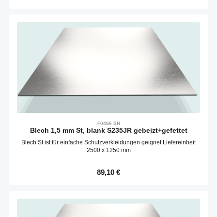
F0466 SN
Blech 1,5 mm St, blank S235JR gebeizt+gefettet
Blech St ist für einfache Schutzverkleidungen geignet.Liefereinheit
2500 x 1250 mm
Regulärer Preis:
89,10 €