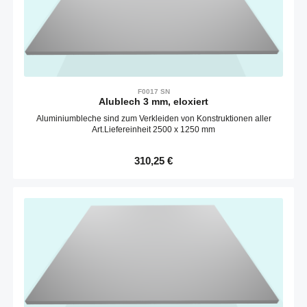
F0017 SN
Alublech 3 mm, eloxiert
Aluminiumbleche sind zum Verkleiden von Konstruktionen aller
Art.Liefereinheit 2500 x 1250 mm
Regulärer Preis:
310,25 €