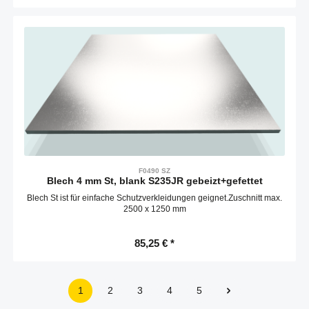
F0490 SZ
Blech 4 mm St, blank S235JR gebeizt+gefettet
Blech St ist für einfache Schutzverkleidungen geignet.Zuschnitt max.
2500 x 1250 mm
85,25 € *
1
2
3
4
5
Seite
Seite
Seite
Seite
Seite