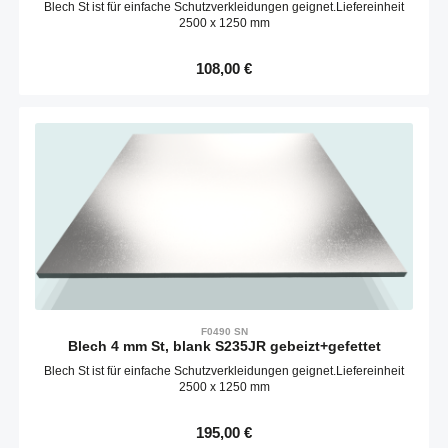
Blech St ist für einfache Schutzverkleidungen geignet.Liefereinheit
2500 x 1250 mm
Regulärer Preis:
108,00 €
F0490 SN
Blech 4 mm St, blank S235JR gebeizt+gefettet
Blech St ist für einfache Schutzverkleidungen geignet.Liefereinheit
2500 x 1250 mm
Regulärer Preis:
195,00 €