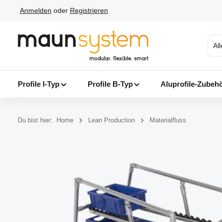
Anmelden
oder
Registrieren
 Hauptinhalt springen
Zur Suche springen
Zur Hauptnavigation springen
Al
Profile I-Typ
Profile B-Typ
Aluprofile-Zubeh
Du bist hier:
Home
Lean Production
Materialfluss