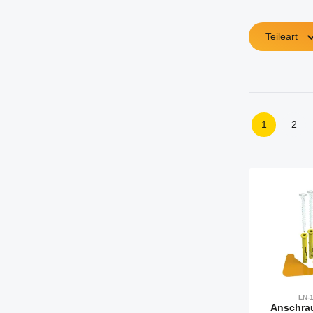
Teileart
1
2
Seite
Seit
LN-
Anschrau