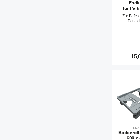
Endk
für Par
Zur Befes
Parksc
Regul
15,
Produ
LN-
Bodenroll
600 x 