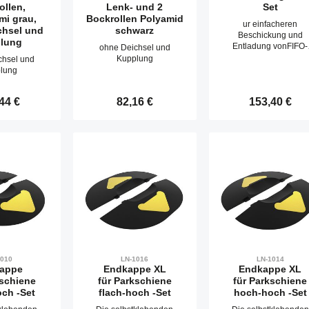
ollen,
Lenk- und 2
Set
mi grau,
Bockrollen Polyamid
ur einfacheren
chsel und
schwarz
Beschickung und
lung
Entladung vonFIFO-
ohne Deichsel und
Bahnhöfen mit
Kupplung
chsel und
Bodenrollern;robust
lung
Ausführung, mit
beiliegendenGewindesti
rer Preis:
44 €
Regulärer Preis:
82,16 €
Regulärer Preis
153,40 €
n direkt in der Nut
vonFührungsschiene
FIFO anschraubbargel
Schraubenabdeckung 
kt Anzahl: Gib den gewünschten Wert ein o
Produkt Anzahl: Gib den gewü
Produkt An
Signalwirkung zurAnze
der Einführungspositi
für die Räder
vonBodenrollern.8
Einführungskappen1
Schraubenabdeckung
6 Gewindestifte ISO 402
M6 x 8Liefereinheit 
Packungseinheit mit 
Stück
1010
LN-1016
LN-1014
appe
Endkappe XL
Endkappe XL
kschiene
für Parkschiene
für Parkschiene
ch -Set
flach-hoch -Set
hoch-hoch -Set