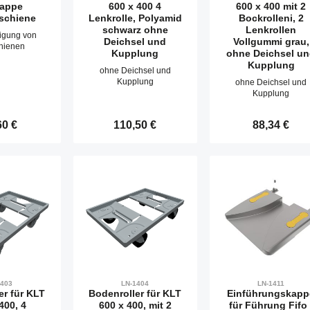
appe
600 x 400 4
600 x 400 mit 2
kschiene
Lenkrolle, Polyamid
Bockrolleni, 2
schwarz ohne
Lenkrollen
tigung von
Deichsel und
Vollgummi grau,
hienen
Kupplung
ohne Deichsel u
Kupplung
ohne Deichsel und
Kupplung
ohne Deichsel und
Kupplung
ärer Preis:
60 €
Regulärer Preis:
110,50 €
Regulärer Preis
88,34 €
kt Anzahl: Gib den gewünschten Wert ein o
Produkt Anzahl: Gib den gewü
Produkt An
1403
LN-1404
LN-1411
er für KLT
Bodenroller für KLT
Einführungskapp
400, 4
600 x 400, mit 2
für Führung Fifo 