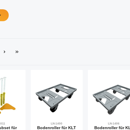
e
1011
LN-1400
LN-1406
bset für
Bodenroller für KLT
Bodenroller für K