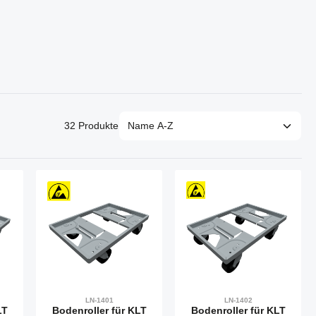
32 Produkte
LN-1401
LN-1402
LT
Bodenroller für KLT
Bodenroller für KLT