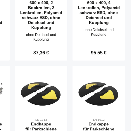
600 x 400, 2
600 x 400, 4
Bockrollen, 2
Lenkrollen, Polyamid
Lenkrollen, Polyamid
schwarz ESD, ohne
schwarz ESD, ohne
Deichsel und
nd
Deichsel und
Kupplung
Kupplung
ohne Deichsel und
Kupplung
ohne Deichsel und
Kupplung
:
Regulärer Preis:
87,36 €
Regulärer Preis:
95,55 €
der benutze die Schaltflächen um die Anz
nschten Wert ein oder benutze die Schalt
zahl: Gib den gewünschten Wert ein oder b
Produkt Anzahl: Gib den gewünscht
Produkt Anzahl:
LN-1013
LN-1012
e
Endkappe
Endkappe
-
für Parkschiene
für Parkschiene