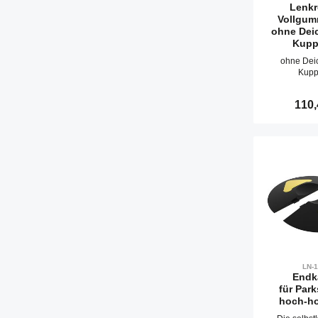
Lenkr
Vollgum
ohne Dei
Kupp
ohne Dei
Kupp
Regulä
110,
Produ
LN-
Endk
für Par
hoch-ho