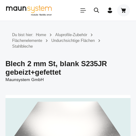
Zum Hauptinhalt springen
Warenk
Du bist hier:
Home
Aluprofile-Zubehör
Flächenelemente
Undurchsichtige Flächen
Stahlbleche
Blech 2 mm St, blank S235JR
gebeizt+gefettet
Maunsystem GmbH