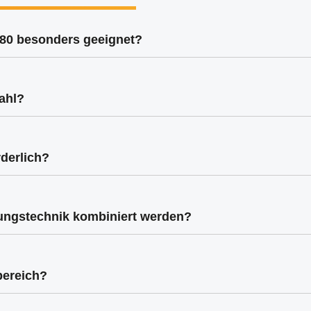
x80 besonders geeignet?
rmen und industrielle Sonderkonstruktionen. Es bietet maximale T
ahl?
en Farben oder als Rohprofil erhältlich. Jede Ausführung bietet s
rderlich?
individuellen Großprojekten können zusätzliche Bearbeitungen
dungstechnik kombiniert werden?
nen und Verbindungselementen von maunsystem. So entstehen l
bereich?