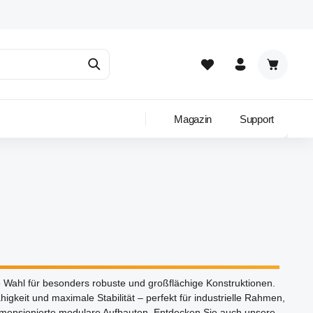
Warenkor
Magazin
Support
le Wahl für besonders robuste und großflächige Konstruktionen.
gkeit und maximale Stabilität – perfekt für industrielle Rahmen,
ensionierte modulare Aufbauten. Entdecken Sie auch unsere