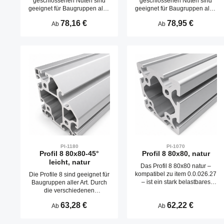
geschlossenen Nuten sind
geschlossenen Nuten sind
geeignet für Baugruppen aller
geeignet für Baugruppen aller
Art. Mit der verschlossen
Art. Mit der verschlossen
Regulärer Preis:
78,16 €
Regulärer Preis:
78,95 €
Ab
Ab
Nutseite lassen sich optisch
Nutseite lassen sich optisch
ansprechende und
ansprechende und
pflegeleichte Konstruktionen
pflegeleichte Konstruktionen
realisieren. Die Nuten und die
realisieren. Die Nuten und die
Kernlöcher der Profile 8 sind
Kernlöcher der Profile 8 sind
ausgelegt für Schrauben M8.
ausgelegt für Schrauben M8.
PI-1180
PI-1070
Profil 8 80x80-45°
Profil 8 80x80, natur
leicht, natur
Das Profil 8 80x80 natur –
kompatibel zu item 0.0.026.27
Die Profile 8 sind geeignet für
– ist ein stark belastbares
Baugruppen aller Art. Durch
Aluminiumprofil mit acht Nut-
die verschiedenen
8-Kanälen. Es bietet durch
Profilgeometrien kann der
Regulärer Preis:
63,28 €
Regulärer Preis:
62,22 €
Ab
Ab
seine große
Materialbedarf an die
Querschnittsfläche
Anwendung angepasst
hervorragende Stabilität und
werden. Die Nuten und die