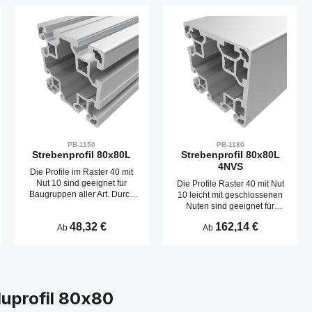
PB-1150
PB-1180
Strebenprofil 80x80L
Strebenprofil 80x80L
4NVS
Die Profile im Raster 40 mit
Nut 10 sind geeignet für
Die Profile Raster 40 mit Nut
Baugruppen aller Art. Durch
10 leicht mit geschlossenen
die verschiedenen
Nuten sind geeignet für
Profilgeometrien kann der
Baugruppen aller Art. Mit der
Regulärer Preis:
48,32 €
Regulärer Preis:
162,14 €
Materialbedarf an die
Ab
Ab
verschlossen Nutseite lassen
Anwendung angelegt
sich optisch ansprechende
werden. Die Nuten sind
und pflegeleichte
ausgelegt für Schrauben
Konstruktionen realisieren.
M8.Kompatibel mit Bosch 3
Die Nuten sind ausgelegt für
842 993 423
Schrauben M8.Kompatibel
luprofil 80x80
mit Bosch 3 842 993 658