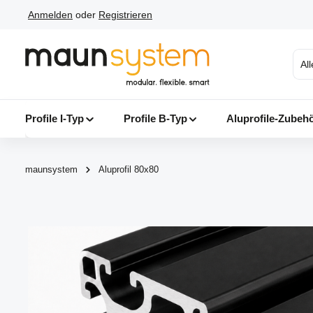
Anmelden
oder
Registrieren
 Hauptinhalt springen
Zur Suche springen
Zur Hauptnavigation springen
Al
Profile I-Typ
Profile B-Typ
Aluprofile-Zubeh
maunsystem
Aluprofil 80x80