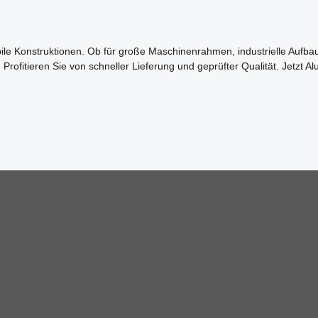
rianten sind witterungsbeständig und für Outdoor-Anwendungen 
bile Konstruktionen. Ob für große Maschinenrahmen, industrielle Aufba
Profitieren Sie von schneller Lieferung und geprüfter Qualität. Jetzt A