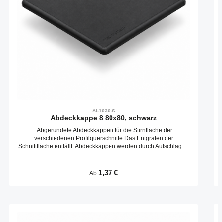
AI-1030-S
Abdeckkappe 8 80x80, schwarz
Abgerundete Abdeckkappen für die Stirnfläche der
verschiedenen Profilquerschnitte.Das Entgraten der
Schnittfläche entfällt. Abdeckkappen werden durch Aufschlagen
in die Kernbohrungen befestigt.
Regulärer Preis:
1,37 €
Ab
Produktgalerie überspringen