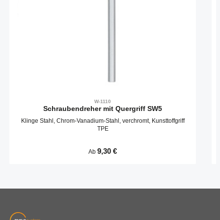
W-1110
Schraubendreher mit Quergriff SW5
Klinge Stahl, Chrom-Vanadium-Stahl, verchromt, Kunsttoffgriff
TPE
Regulärer Preis:
9,30 €
Ab