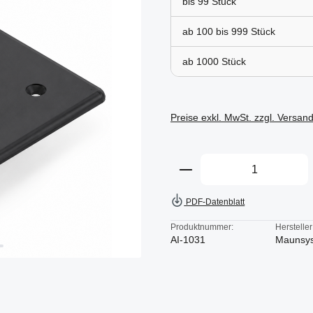
bis
99
ab 100 bis
999
ab
1000
Preise exkl. MwSt. zzgl. Versan
Produkt Anzahl: Gi
PDF-Datenblatt
Produktnummer:
Hersteller
AI-1031
Maunsy