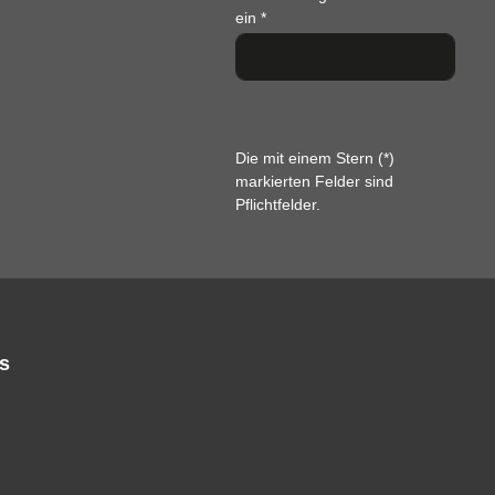
ein
*
Die mit einem Stern (*)
markierten Felder sind
Pflichtfelder.
s