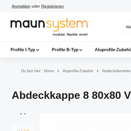
Anmelden
oder
Registrieren
 Hauptinhalt springen
Zur Suche springen
Zur Hauptnavigation springen
Al
Profile I-Typ
Profile B-Typ
Aluprofile-Zubeh
Du bist hier:
Home
Aluprofile-Zubehör
Abdeckelemente
Abdeckkappe 8 80x80 V