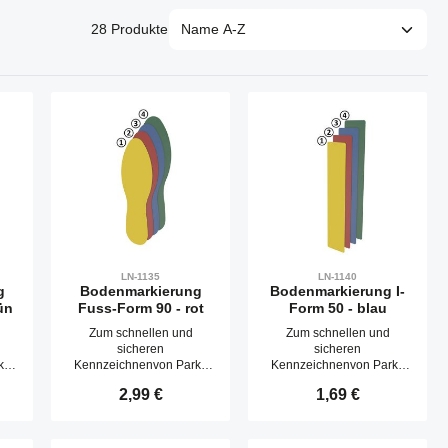
28 Produkte
LN-1135
LN-1140
g
Bodenmarkierung
Bodenmarkierung I-
ün
Fuss-Form 90 - rot
Form 50 - blau
Zum schnellen und
Zum schnellen und
sicheren
sicheren
-,
Kennzeichnenvon Park-,
Kennzeichnenvon Park-,
hen
Lager- oder Abstellflächen
Lager- oder Abstellflächen
s:
Regulärer Preis:
2,99 €
Regulärer Preis:
1,69 €
erf
etc.,selbstklebend.Staplerf
etc.,selbstklebend.Staplerf
este und formstabile
este und formstabile
Bodenmarkierung
Bodenmarkierung
ür
mithoher Haltekraft, für
mithoher Haltekraft, für