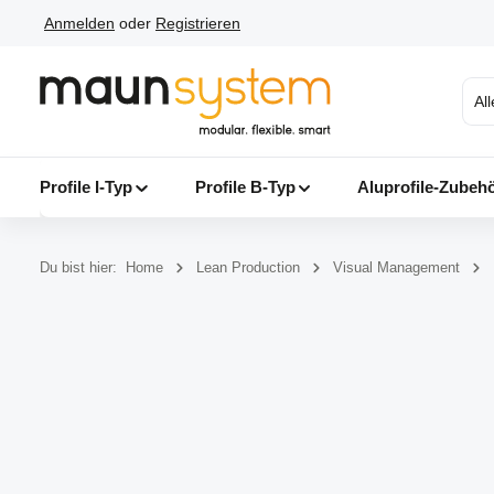
Anmelden
oder
Registrieren
 Hauptinhalt springen
Zur Suche springen
Zur Hauptnavigation springen
Al
Profile I-Typ
Profile B-Typ
Aluprofile-Zubeh
Du bist hier:
Home
Lean Production
Visual Management