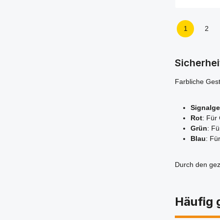
este und f
Bodenma
mithoher Hal
Produ
nahez
1
2
Seite
Seit
Industriebö
rücksta
ablösbarK
PVCLiefer
Sicherhei
Packungsein
St
Farbliche Gest
Signalge
Rot
: Für
Grün
: Fü
Blau
: Fü
Durch den gezi
Häufig 