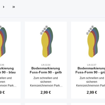
e
1136
LN-1134
LN-1137
rkierung
Bodenmarkierung
Bodenmarkierun
 90 - blau
Fuss-Form 90 - gelb
Fuss-Form 90 - gr
ellen und
Zum schnellen und
Zum schnellen und
eren
sicheren
sicheren
nvon Park-,
Kennzeichnenvon Park-,
Kennzeichnenvon Park
bstellflächen
Lager- oder Abstellflächen
Lager- oder Abstellfläc
lärer Preis:
9 €
Regulärer Preis:
2,99 €
Regulärer Prei
2,99 €
ebend.Staplerf
etc.,selbstklebend.Staplerf
etc.,selbstklebend.Stapl
ormstabile
este und formstabile
este und formstabile
rkierung
Bodenmarkierung
Bodenmarkierung
tekraft, für
mithoher Haltekraft, für
mithoher Haltekraft, f