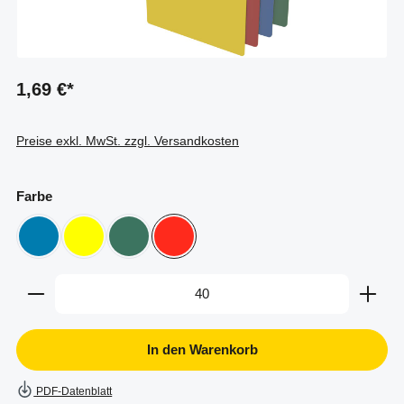
1,69 €*
Preise exkl. MwSt. zzgl. Versandkosten
auswählen
Farbe
blau
gelb
grün ähnlich Ral 6000
rot
Produkt Anzahl: Gib den gewünschten Wert ein oder b
In den Warenkorb
PDF-Datenblatt