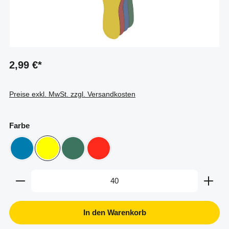
2,99 €*
Preise exkl. MwSt. zzgl. Versandkosten
auswählen
Farbe
blau
gelb
grün ähnlich Ral 6000
rot
Produkt Anzahl: Gib den gewünschten Wert ein oder b
In den Warenkorb