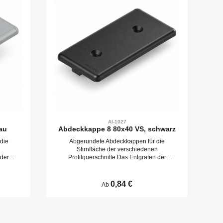
AI-1027
au
Abdeckkappe 8 80x40 VS, schwarz
die
Abgerundete Abdeckkappen für die
n
Stirnfläche der verschiedenen
 der
Profilquerschnitte.Das Entgraten der
 werden
Schnittfläche entfällt. Abdeckkappen werden
rungen
durch Aufschlagen in die Kernbohrungen
befestigt.
Regulärer Preis:
0,84 €
Ab