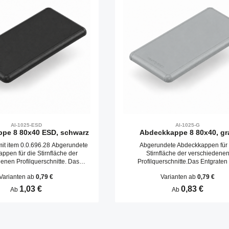
AI-1025-ESD
AI-1025-G
pe 8 80x40 ESD, schwarz
Abdeckkappe 8 80x40, gr
it item 0.0.696.28 Abgerundete
Abgerundete Abdeckkappen für 
ppen für die Stirnfläche der
Stirnfläche der verschiedene
enen Profilquerschnitte. Das
Profilquerschnitte.Das Entgraten
n der Schnittfläche entfällt.
Schnittfläche entfällt. Abdeckkappen
Varianten ab
0,79 €
Varianten ab
0,79 €
n werden durch Aufschlagen in
durch Aufschlagen in die Kernboh
Kernbohrungen befestigt.
befestigt.
Regulärer Preis:
1,03 €
Regulärer Preis:
0,83 €
Ab
Ab