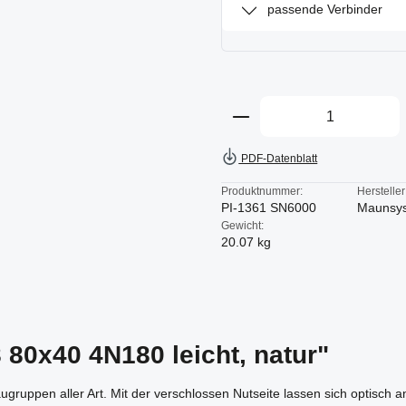
passende Verbinder
Produkt Anzahl: Gi
PDF-Datenblatt
Produktnummer:
Hersteller
PI-1361 SN6000
Maunsy
Gewicht:
20.07 kg
 80x40 4N180 leicht, natur"
augruppen aller Art. Mit der verschlossen Nutseite lassen sich optisch 