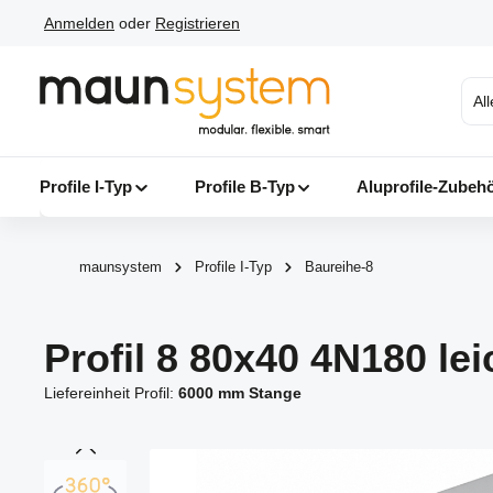
Anmelden
oder
Registrieren
 Hauptinhalt springen
Zur Suche springen
Zur Hauptnavigation springen
Al
Profile I-Typ
Profile B-Typ
Aluprofile-Zubeh
maunsystem
Profile I-Typ
Baureihe-8
Profil 8 80x40 4N180 lei
Liefereinheit Profil:
6000 mm Stange