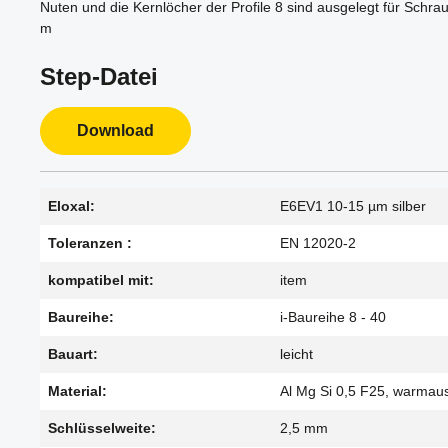
Nuten und die Kernlöcher der Profile 8 sind ausgelegt für Schr
m
Step-Datei
Download
Eloxal:
E6EV1 10-15 µm silber
Toleranzen :
EN 12020-2
kompatibel mit:
item
Baureihe:
i-Baureihe 8 - 40
Bauart:
leicht
Material:
Al Mg Si 0,5 F25, warmau
Schlüsselweite:
2,5 mm