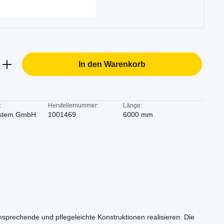
b den gewünschten Wert ein oder benutze d
In den Warenkorb
:
Herstellernummer:
Länge:
stem GmbH
1001469
6000 mm
ansprechende und pflegeleichte Konstruktionen realisieren. Die