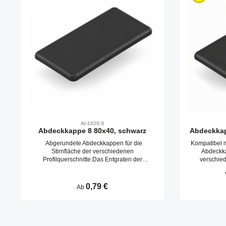
AI-1025-S
Abdeckkappe 8 80x40, schwarz
Abdeckkap
Abgerundete Abdeckkappen für die
Kompatibel m
Stirnfläche der verschiedenen
Abdeckka
Profilquerschnitte.Das Entgraten der
verschied
Schnittfläche entfällt. Abdeckkappen werden
Entgrate
durch Aufschlagen in die Kernbohrungen
Abdeckkappe
befestigt.
die 
Regulärer Preis:
0,79 €
Ab