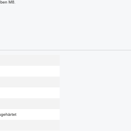
auben M8.
sgehärtet