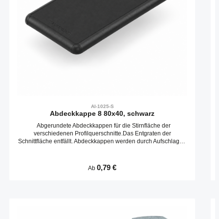
AI-1025-S
Abdeckkappe 8 80x40, schwarz
Abgerundete Abdeckkappen für die Stirnfläche der
verschiedenen Profilquerschnitte.Das Entgraten der
Schnittfläche entfällt. Abdeckkappen werden durch Aufschlagen
in die Kernbohrungen befestigt.
Regulärer Preis:
0,79 €
Ab
Produktgalerie überspringen