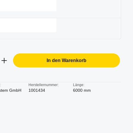
b den gewünschten Wert ein oder benutze d
In den Warenkorb
:
Herstellernummer:
Länge:
stem GmbH
1001434
6000 mm