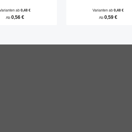
Varianten ab
0,48 €
Varianten ab
0,48 €
Regulärer Preis:
0,56 €
Regulärer Preis:
0,59 €
Ab
Ab