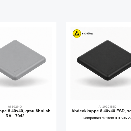
AI-1020-G
AI-1020-ESD
pe 8 40x40, grau ähnlich
Abdeckkappe 8 40x40 ESD, s
RAL 7042
Kompatibel mit item 0.0.696.2