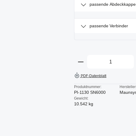
passende Abdeckkappe
passende Verbinder
Produkt Anzahl: Gi
PDF-Datenblatt
Produktnummer:
Hersteller
PI-1130 SN6000
Maunsy
Gewicht:
10.542 kg