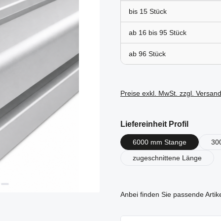
bis
15
ab 16 bis
95
ab
96
Preise exkl. MwSt. zzgl. Versan
auswähl
Liefereinheit Profil
6000 mm Stange
30
zugeschnittene Länge
Anbei finden Sie passende Artik