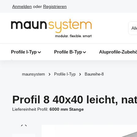
Anmelden
oder
Registrieren
 Hauptinhalt springen
Zur Suche springen
Zur Hauptnavigation springen
Al
Profile I-Typ
Profile B-Typ
Aluprofile-Zubeh
maunsystem
Profile I-Typ
Baureihe-8
Profil 8 40x40 leicht, na
Liefereinheit Profil:
6000 mm Stange