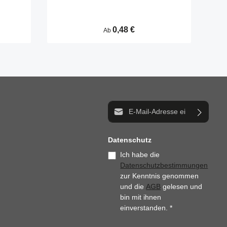
Schnittfläche entfällt. Abdeckkappen werden
durch Verschrauben in die Kernbohrungen
befestigt.
Regulärer Preis:
0,48 €
Ab
E-Mail-Adresse*
Datenschutz
Ich habe die
Datenschutzbestimmungen
zur Kenntnis genommen
und die
AGB
gelesen und
bin mit ihnen
einverstanden.
*