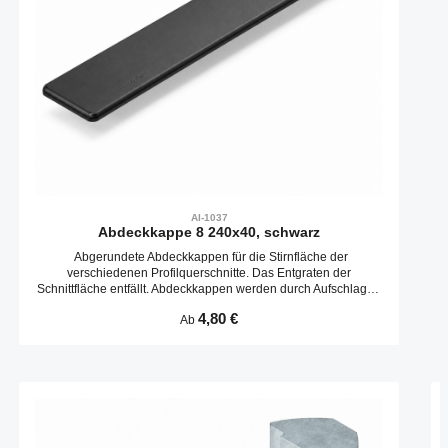
AI-1037
Abdeckkappe 8 240x40, schwarz
Abgerundete Abdeckkappen für die Stirnfläche der
verschiedenen Profilquerschnitte. Das Entgraten der
Schnittfläche entfällt. Abdeckkappen werden durch Aufschlagen
in die Kernbohrungen befestigt.
Regulärer Preis:
4,80 €
Ab
Produktgalerie überspringen