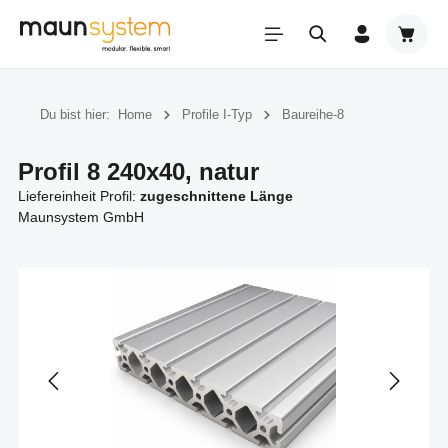
Zum Hauptinhalt springen
Warenk
Du bist hier:
Home
Profile I-Typ
Baureihe-8
Profil 8 240x40, natur
Liefereinheit Profil:
zugeschnittene Länge
Maunsystem GmbH