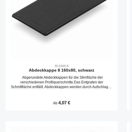
AI-1040-S
Abdeckkappe 8 160x80, schwarz
Abgerundete Abdeckkappen für die Stirnfläche der
verschiedenen Profilquerschnitte.Das Entgraten der
Schnittfläche entfällt. Abdeckkappen werden durch Aufschlagen
in die Kernbohrungen befestigt.
Regulärer Preis:
4,07 €
Ab
Produktgalerie überspringen