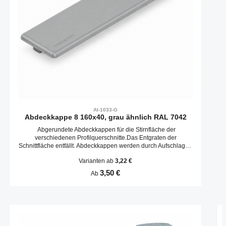
AI-1033-G
Abdeckkappe 8 160x40, grau ähnlich RAL 7042
Abgerundete Abdeckkappen für die Stirnfläche der
verschiedenen Profilquerschnitte.Das Entgraten der
Schnittfläche entfällt. Abdeckkappen werden durch Aufschlagen
in die Kernbohrungen befestigt.
Varianten ab
3,22 €
Regulärer Preis:
3,50 €
Ab
Produktgalerie überspringen