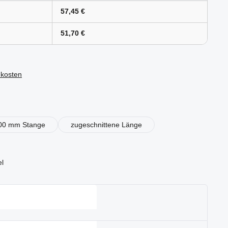
57,45 €
51,70 €
dkosten
en
00 mm Stange
zugeschnittene Länge
el