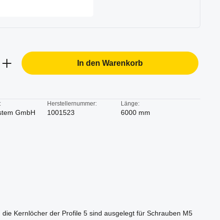
b den gewünschten Wert ein oder benutze d
In den Warenkorb
:
Herstellernummer:
Länge:
stem GmbH
1001523
6000 mm
die Kernlöcher der Profile 5 sind ausgelegt für Schrauben M5