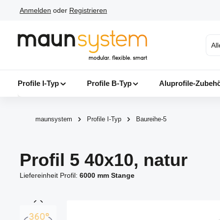
Anmelden
oder
Registrieren
 Hauptinhalt springen
Zur Suche springen
Zur Hauptnavigation springen
Al
Profile I-Typ
Profile B-Typ
Aluprofile-Zubeh
maunsystem
Profile I-Typ
Baureihe-5
Profil 5 40x10, natur
Liefereinheit Profil:
6000 mm Stange