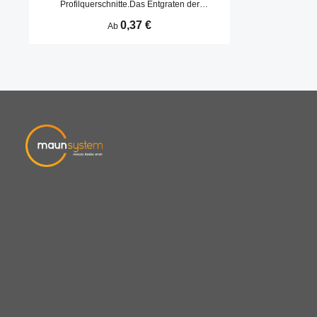
Profilquerschnitte.Das Entgraten der
Schnittfläche entfällt. Abdeckkappen werden
Regulärer Preis:
0,37 €
Ab
durch Aufschlagen in die Kernbohrungen
befestigt.