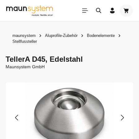
Zum Hauptinhalt springen
Warenk
maunsystem
Aluprofile-Zubehör
Bodenelemente
Stellfussteller
TellerA D45, Edelstahl
Maunsystem GmbH