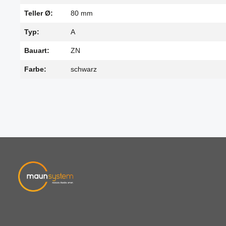
Teller Ø:
80 mm
Typ:
A
Bauart:
ZN
Farbe:
schwarz