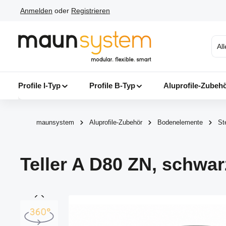
Anmelden
oder
Registrieren
 Hauptinhalt springen
Zur Suche springen
Zur Hauptnavigation springen
Al
Profile I-Typ
Profile B-Typ
Aluprofile-Zubeh
maunsystem
Aluprofile-Zubehör
Bodenelemente
Ste
Teller A D80 ZN, schwar