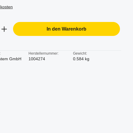
dkosten
b den gewünschten Wert ein oder benutze d
In den Warenkorb
:
Herstellernummer:
Gewicht:
stem GmbH
1004274
0.584 kg