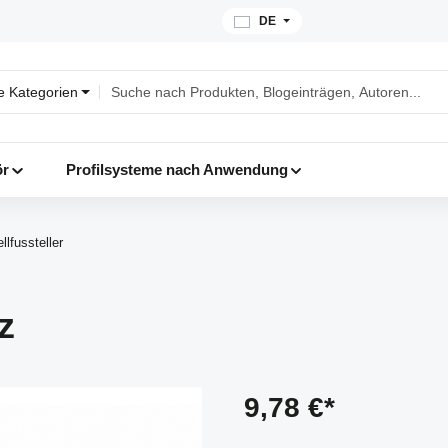
DE
le Kategorien
ör
Profilsysteme nach Anwendung
llfussteller
z
9,78 €*