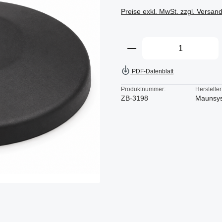
Preise exkl. MwSt. zzgl. Versan
Produkt Anzahl: Gi
PDF-Datenblatt
Produktnummer:
Hersteller
ZB-3198
Maunsy