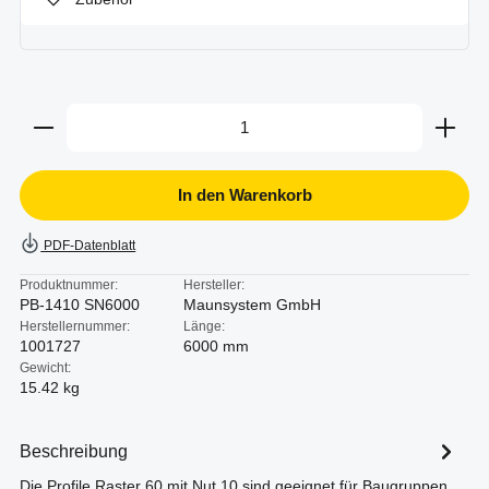
Produkt Anzahl: Gib den gewünschten Wert ein oder b
In den Warenkorb
PDF-Datenblatt
Produktnummer:
Hersteller:
PB-1410 SN6000
Maunsystem GmbH
Herstellernummer:
Länge:
1001727
6000 mm
Gewicht:
15.42 kg
Beschreibung
Die Profile Raster 60 mit Nut 10 sind geeignet für Baugruppen