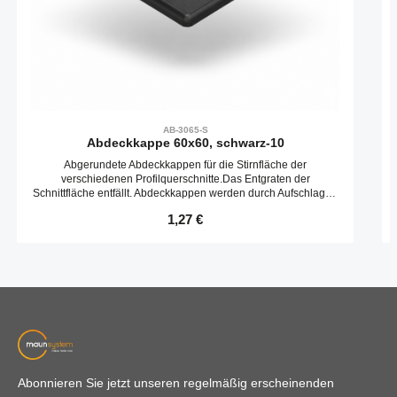
AB-3065-S
Abdeckkappe 60x60, schwarz-10
Abgerundete Abdeckkappen für die Stirnfläche der
verschiedenen Profilquerschnitte.Das Entgraten der
Schnittfläche entfällt. Abdeckkappen werden durch Aufschlagen
in die Kernbohrungen befestigt.
Regulärer Preis:
1,27 €
Abonnieren Sie jetzt unseren regelmäßig erscheinenden