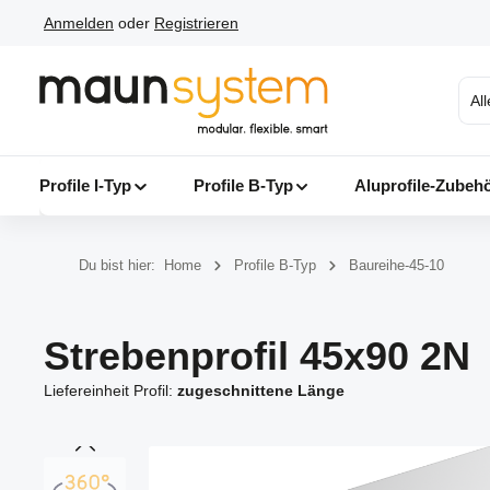
Anmelden
oder
Registrieren
 Hauptinhalt springen
Zur Suche springen
Zur Hauptnavigation springen
Al
Profile I-Typ
Profile B-Typ
Aluprofile-Zubeh
Du bist hier:
Home
Profile B-Typ
Baureihe-45-10
Strebenprofil 45x90 2N
Liefereinheit Profil:
zugeschnittene Länge