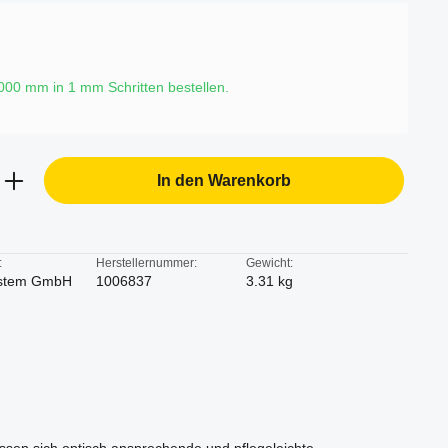
6000 mm in
1
mm Schritten bestellen.
b den gewünschten Wert ein oder benutze d
In den Warenkorb
:
Herstellernummer:
Gewicht:
stem GmbH
1006837
3.31 kg