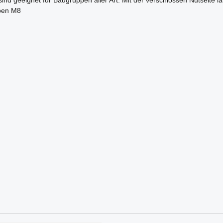
sind geeignet für Baugruppen aller Art. Mit der verschlossen Nutseite 
uben M8