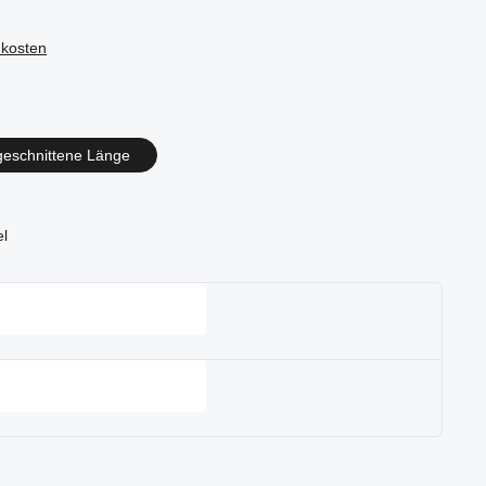
dkosten
en
geschnittene Länge
el