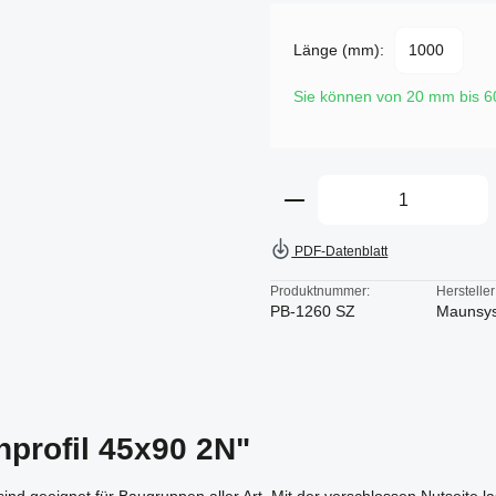
Länge (mm):
Sie können von 20 mm bis 
Produkt Anzahl: Gi
PDF-Datenblatt
Produktnummer:
Hersteller
PB-1260 SZ
Maunsy
nprofil 45x90 2N"