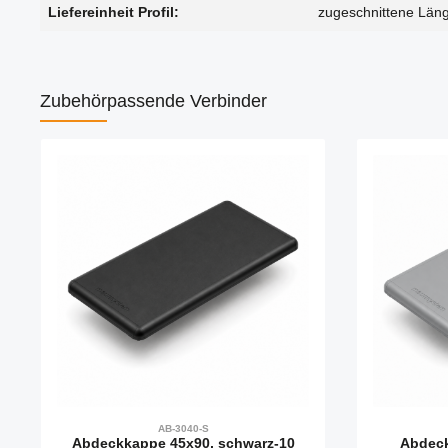
Liefereinheit Profil:
zugeschnittene Län
Zubehör
passende Verbinder
Produktgalerie überspringen
AB-3040-S
Abdeckkappe 45x90, schwarz-10
Abdeck