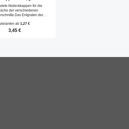
dete Abdeckkappen für die
fläche der verschiedenen
erschnitte.Das Entgraten der
e entfällt. Abdeckkappen werden
Varianten ab
1,27 €
chlagen in die Kernbohrungen
befestigt.
Regulärer Preis:
3,45 €
n Wert ein oder benutze die Schaltfläche
kt Anzahl: Gib den gewünschten Wert ein o