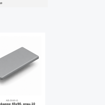
ge
AB-3040-G
kappe 45x90, grau-10