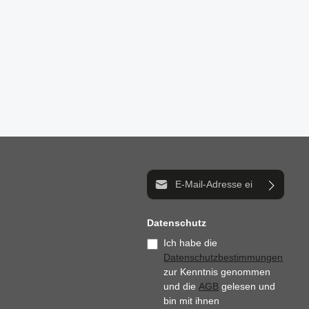
n um die Anzahl zu erhöhen oder zu reduzi
der benutze die Schaltflächen um die Anz
E-Mail-Adresse*
Datenschutz
Ich habe die
Datenschutzbestimmungen
zur Kenntnis genommen
und die
AGB
gelesen und
bin mit ihnen