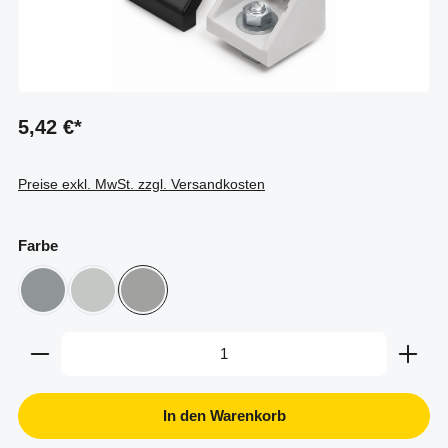
5,42 €*
Preise exkl. MwSt. zzgl. Versandkosten
auswählen
Farbe
Aluminium natur
grau
weißaluminium
Produkt Anzahl: Gib den gewünschten Wert ein oder b
In den Warenkorb