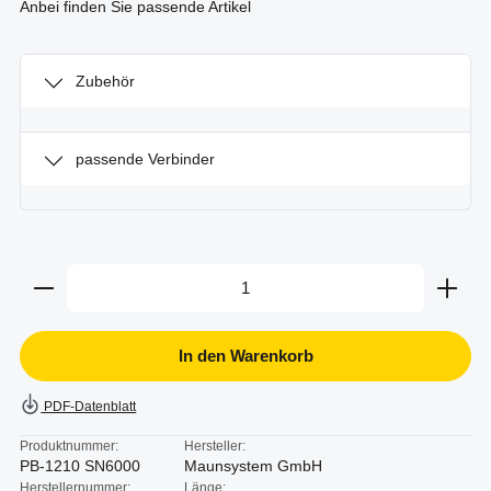
Anbei finden Sie passende Artikel
Zubehör
passende Verbinder
Produkt Anzahl: Gib den gewünschten Wert ein oder b
In den Warenkorb
PDF-Datenblatt
Produktnummer:
Hersteller:
PB-1210 SN6000
Maunsystem GmbH
Herstellernummer:
Länge: