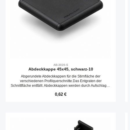
AB-3020-S
Abdeckkappe 45x45, schwarz-10
Abgerundete Abdeckkappen für die Stirnfläche der
verschiedenen Profilquerschnitte.Das Entgraten der
Schnittfläche entfällt. Abdeckkappen werden durch Aufschlagen
in die Kernbohrungen befestigt.
Regulärer Preis:
0,62 €
Produktgalerie überspringen