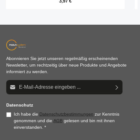
Regulärer Preis:
3,97 €
Abonnieren Sie jetzt unseren regelmäßig erscheinenden
Newsletter, um rechtzeitig über neue Produkte und Angebote
informiert zu werden.
E-Mail-Adresse*
Datenschutz
Ich habe die
Datenschutzbestimmungen
zur Kenntnis
genommen und die
AGB
gelesen und bin mit ihnen
einverstanden.
*