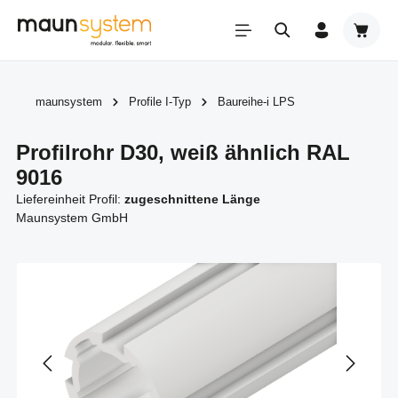
Zum Hauptinhalt springen
Warenk
maunsystem
Profile I-Typ
Baureihe-i LPS
Profilrohr D30, weiß ähnlich RAL
9016
Liefereinheit Profil:
zugeschnittene Länge
Maunsystem GmbH