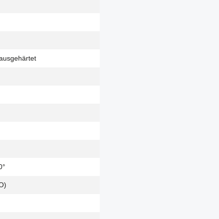
ausgehärtet
0°
O)