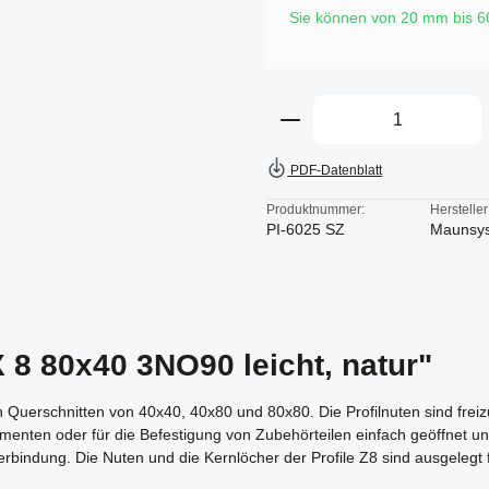
Sie können von 20 mm bis 
Produkt Anzahl: Gi
PDF-Datenblatt
Produktnummer:
Hersteller
PI-6025 SZ
Maunsy
X 8 80x40 3NO90 leicht, natur"
den Querschnitten von 40x40, 40x80 und 80x80. Die Profilnuten sind frei
nten oder für die Befestigung von Zubehörteilen einfach geöffnet un
erbindung. Die Nuten und die Kernlöcher der Profile Z8 sind ausgelegt