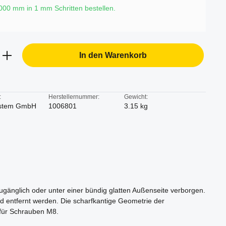
6000 mm in
1
mm Schritten bestellen.
b den gewünschten Wert ein oder benutze d
In den Warenkorb
:
Herstellernummer:
Gewicht:
stem GmbH
1006801
3.15 kg
zugänglich oder unter einer bündig glatten Außenseite verborgen.
d entfernt werden. Die scharfkantige Geometrie der
 für Schrauben M8.