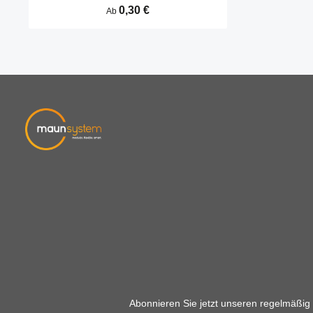
Schnittfläche entfällt. Abdeckkappen werden
Regulärer Preis:
0,30 €
Ab
durch Aufschlagen in die Kernbohrungen
befestigt.
Abonnieren Sie jetzt unseren regelmäßig