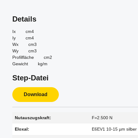
Details
Ix cm4
Iy cm4
Wx cm3
Wy cm3
Profilfläche cm2
Gewicht kg/m
Step-Datei
Download
Nutauszugskraft:
F=2.500 N
Eloxal:
E6EV1 10-15 µm silber