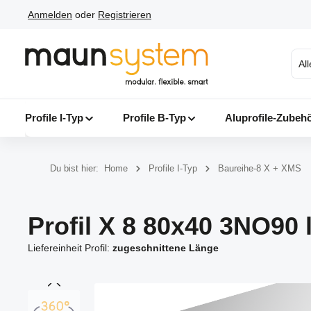
Anmelden
oder
Registrieren
 Hauptinhalt springen
Zur Suche springen
Zur Hauptnavigation springen
Al
Profile I-Typ
Profile B-Typ
Aluprofile-Zubeh
Du bist hier:
Home
Profile I-Typ
Baureihe-8 X + XMS
Profil X 8 80x40 3NO90 l
Liefereinheit Profil:
zugeschnittene Länge