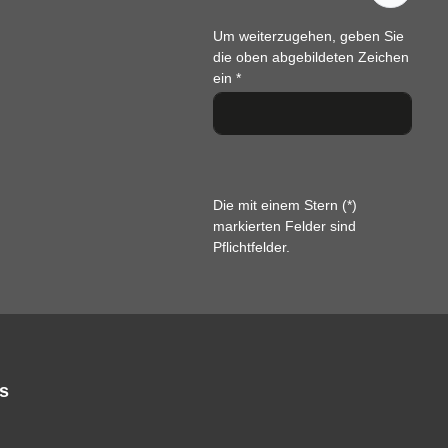
Um weiterzugehen, geben Sie
die oben abgebildeten Zeichen
ein
*
Die mit einem Stern (*)
markierten Felder sind
Pflichtfelder.
s