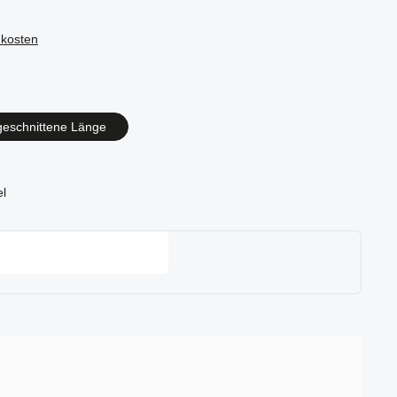
dkosten
en
geschnittene Länge
el