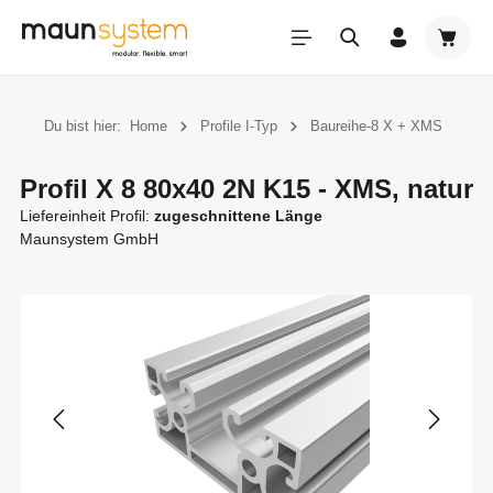
Zum Hauptinhalt springen
Warenk
Du bist hier:
Home
Profile I-Typ
Baureihe-8 X + XMS
Profil X 8 80x40 2N K15 - XMS, natur
Liefereinheit Profil:
zugeschnittene Länge
Maunsystem GmbH