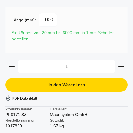
Länge (mm):
Sie können von 20 mm bis 6000 mm in
1
mm Schritten
bestellen.
Produkt Anzahl: Gib den gewünschten Wert ein oder b
In den Warenkorb
PDF-Datenblatt
Produktnummer:
Hersteller:
PI-6171 SZ
Maunsystem GmbH
Herstellernummer:
Gewicht:
1017820
1.67 kg