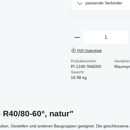
passende Verbinder
Produkt Anzahl: Gi
PDF-Datenblatt
Produktnummer:
Hersteller
PI-1240 SN6000
Maunsy
Gewicht:
16.98 kg
 R40/80-60°, natur"
auben, Gestellen und anderen Baugruppen geeignet. Die geschlossene A