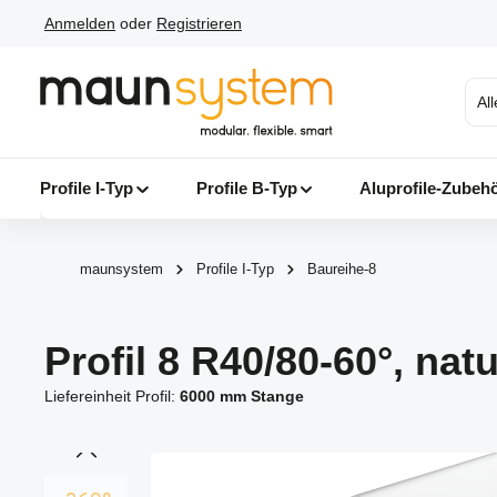
Anmelden
oder
Registrieren
 Hauptinhalt springen
Zur Suche springen
Zur Hauptnavigation springen
Al
Profile I-Typ
Profile B-Typ
Aluprofile-Zubeh
maunsystem
Profile I-Typ
Baureihe-8
Profil 8 R40/80-60°, natu
Liefereinheit Profil:
6000 mm Stange