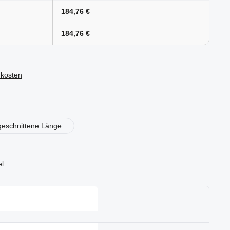
184,76 €
184,76 €
dkosten
en
geschnittene Länge
el