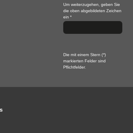
Um weiterzugehen, geben Sie
die oben abgebildeten Zeichen
ein
*
Die mit einem Stern (*)
markierten Felder sind
Pflichtfelder.
s