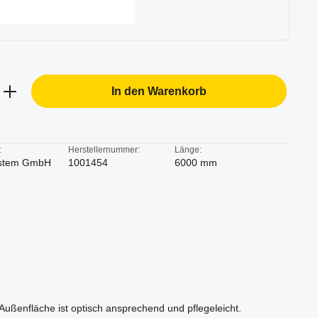
b den gewünschten Wert ein oder benutze d
In den Warenkorb
:
Herstellernummer:
Länge:
stem GmbH
1001454
6000 mm
ußenfläche ist optisch ansprechend und pflegeleicht.