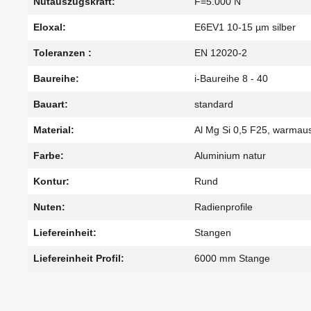
Nutauszugskraft:
F=5.000 N
Eloxal:
E6EV1 10-15 µm silber
Toleranzen :
EN 12020-2
Baureihe:
i-Baureihe 8 - 40
Bauart:
standard
Material:
Al Mg Si 0,5 F25, warmau
Farbe:
Aluminium natur
Kontur:
Rund
Nuten:
Radienprofile
Liefereinheit:
Stangen
Liefereinheit Profil:
6000 mm Stange