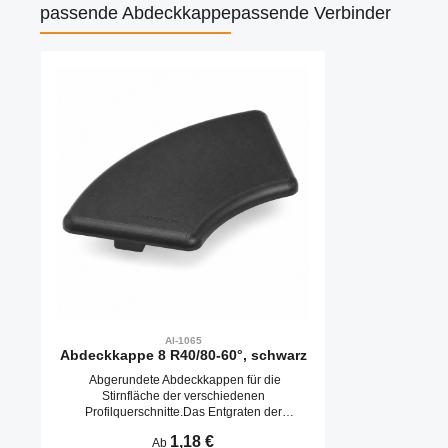
passende Abdeckkappe
passende Verbinder
Produktgalerie überspringen
AI-1065
Abdeckkappe 8 R40/80-60°, schwarz
Abgerundete Abdeckkappen für die
Stirnfläche der verschiedenen
Profilquerschnitte.Das Entgraten der
Schnittfläche entfällt. Abdeckkappen werden
Regulärer Preis:
1,18 €
Ab
durch Aufschlagen in die Kernbohrungen