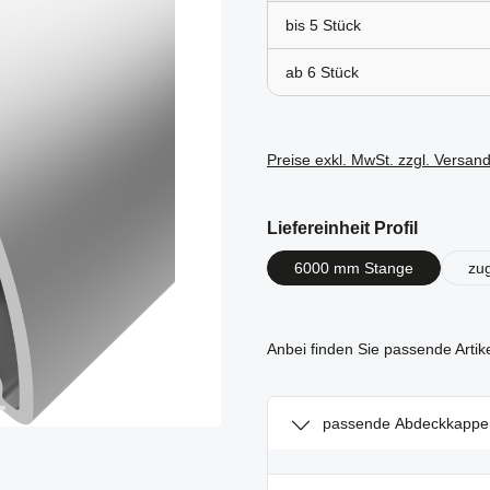
bis
5
ab
6
Preise exkl. MwSt. zzgl. Versan
auswähl
Liefereinheit Profil
6000 mm Stange
zu
Anbei finden Sie passende Artik
passende Abdeckkappe