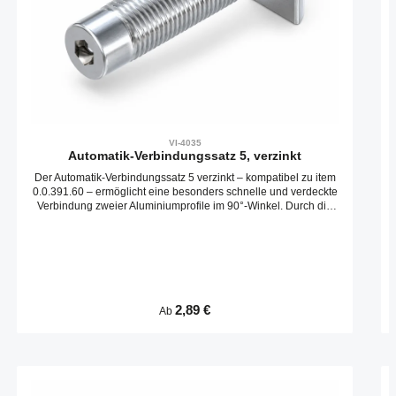
VI-4035
Automatik-Verbindungssatz 5, verzinkt
Der Automatik-Verbindungssatz 5 verzinkt – kompatibel zu item
0.0.391.60 – ermöglicht eine besonders schnelle und verdeckte
Verbindung zweier Aluminiumprofile im 90°-Winkel. Durch die
automatische Klemmfunktion ist kein Profilbearbeiten
notwendig, was Zeit und Aufwand spart. Produktmerkmale: –
Passend für Nut 5 Aluminiumprofile – Material: verzinkter Stahl
für robuste Verbindung – Kompatibel zu item Artikelnummer:
0.0.391.60 – Einfache Montage durch automatische
Verriegelung – Ideal für kompakte, saubere Konstruktionen
Dieser Verbindungssatz ist die perfekte Lösung für stabile,
Regulärer Preis:
2,89 €
Ab
unsichtbare Verbindungen bei kleinen Profilquerschnitten –
zeitsparend und zuverlässig.
Produktgalerie überspringen