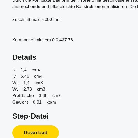
Durch die kompakte Bauform der Profile 5 mit geschlossenen Nut
ansprechende und pflegeleichte Konstruktionen realisieren. Die
Zuschnitt max. 6000 mm
Kompatibel mit item 0.0.437.76
Details
Ix 1,4 cm4
Iy 5,46 cm4
Wx 1,4 cm3
Wy 2,73 cm3
Profilfläche 3,38 cm2
Gewicht 0,91 kg/m
Step-Datei
Download