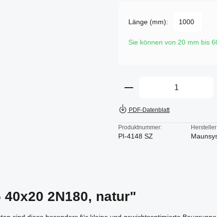
Länge (mm):
Sie können von 20 mm bis 
Produkt Anzahl: Gi
PDF-Datenblatt
Produktnummer:
Hersteller
PI-4148 SZ
Maunsy
5 40x20 2N180, natur"