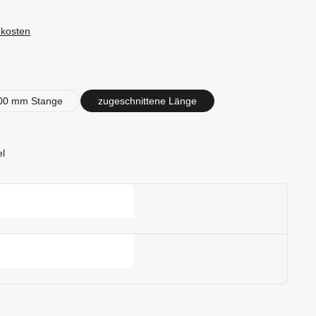
dkosten
en
00 mm Stange
zugeschnittene Länge
el