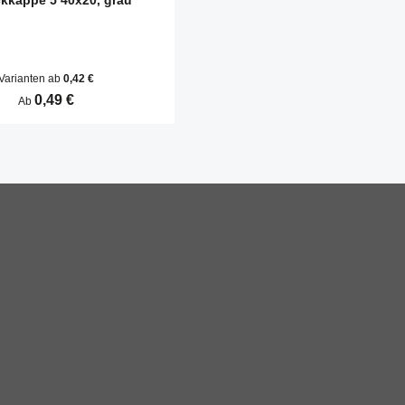
kkappe 5 40x20, grau
Varianten ab
0,42 €
Regulärer Preis:
0,49 €
Ab