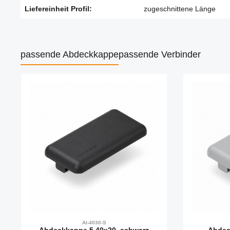
Liefereinheit Profil:
zugeschnittene Länge
passende Abdeckkappe
passende Verbinder
Produktgalerie überspringen
AI-4030-S