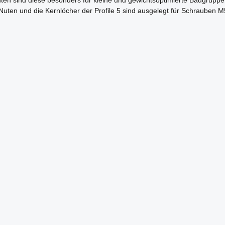
en sind diese besonders für kleine und gewichtsoptimierte Baugruppen 
 Nuten und die Kernlöcher der Profile 5 sind ausgelegt für Schrauben M