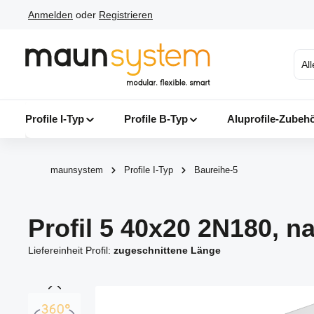
Anmelden
oder
Registrieren
 Hauptinhalt springen
Zur Suche springen
Zur Hauptnavigation springen
Al
Profile I-Typ
Profile B-Typ
Aluprofile-Zubeh
maunsystem
Profile I-Typ
Baureihe-5
Profil 5 40x20 2N180, na
Liefereinheit Profil:
zugeschnittene Länge