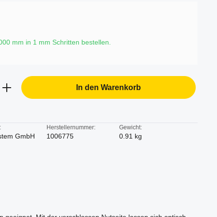
6000 mm in
1
mm Schritten bestellen.
b den gewünschten Wert ein oder benutze d
In den Warenkorb
:
Herstellernummer:
Gewicht:
stem GmbH
1006775
0.91 kg