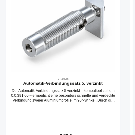
VI-4035
Automatik-Verbindungssatz 5, verzinkt
Der Automatik-Verbindungssatz 5 verzinkt – kompatibel zu item
0.0.391.60 – ermöglicht eine besonders schnelle und verdeckte
Verbindung zweier Aluminiumprofile im 90°-Winkel. Durch die
automatische Klemmfunktion ist kein Profilbearbeiten
notwendig, was Zeit und Aufwand spart. Produktmerkmale: –
Passend für Nut 5 Aluminiumprofile – Material: verzinkter Stahl
für robuste Verbindung – Kompatibel zu item Artikelnummer:
0.0.391.60 – Einfache Montage durch automatische
Verriegelung – Ideal für kompakte, saubere Konstruktionen
Dieser Verbindungssatz ist die perfekte Lösung für stabile,