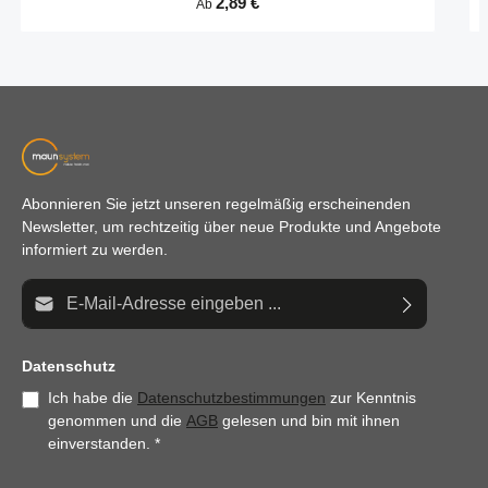
Regulärer Preis:
2,89 €
Ab
unsichtbare Verbindungen bei kleinen Profilquerschnitten –
zeitsparend und zuverlässig.
Abonnieren Sie jetzt unseren regelmäßig erscheinenden
Newsletter, um rechtzeitig über neue Produkte und Angebote
informiert zu werden.
E-Mail-Adresse*
Datenschutz
Ich habe die
Datenschutzbestimmungen
zur Kenntnis
genommen und die
AGB
gelesen und bin mit ihnen
einverstanden.
*