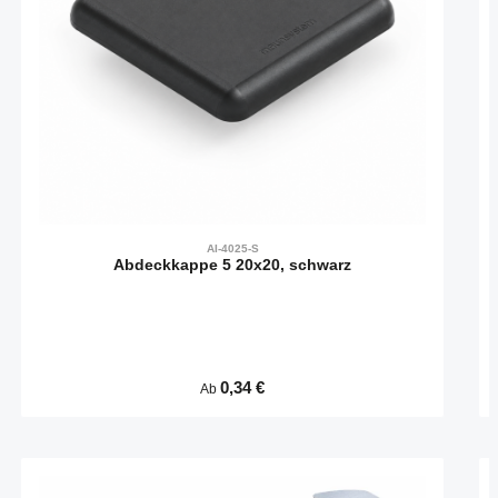
AI-4025-S
Abdeckkappe 5 20x20, schwarz
Regulärer Preis:
0,34 €
Ab
Produktgalerie überspringen