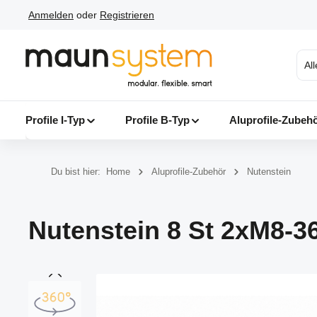
Anmelden
oder
Registrieren
 Hauptinhalt springen
Zur Suche springen
Zur Hauptnavigation springen
Al
Profile I-Typ
Profile B-Typ
Aluprofile-Zubeh
Du bist hier:
Home
Aluprofile-Zubehör
Nutenstein
Nutenstein 8 St 2xM8-36