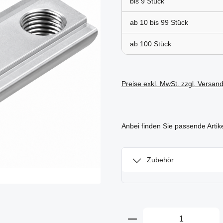
bis
9
ab 10 bis
99
ab
100
Preise exkl. MwSt. zzgl. Versan
Anbei finden Sie passende Artik
Zubehör
Produkt Anzahl: Gi