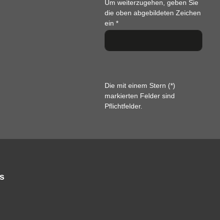
Um weiterzugehen, geben Sie
die oben abgebildeten Zeichen
ein
*
Die mit einem Stern (*)
markierten Felder sind
Pflichtfelder.
s