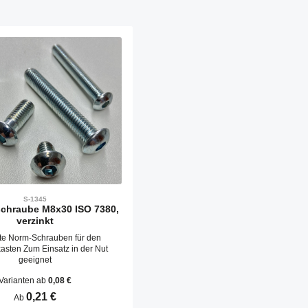
S-1345
chraube M8x30 ISO 7380,
verzinkt
te Norm-Schrauben für den
kasten Zum Einsatz in der Nut
geeignet
Varianten ab
0,08 €
Regulärer Preis:
0,21 €
Ab