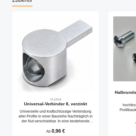
Zubehör
Produktgalerie überspringen
Halbrunds
VI-1010
Universal-Verbinder 8, verzinkt
hochfes
Profilbau
Universelle und kraftschlüssige Verbindung
aller Profile in einer Baureihe Nachträglich in
der Nut verschiebbar. In eine bestehende
Konstruktion nachträglicher Einbau möglich.
Regulärer Preis:
0,96 €
Bearbeitung nur an einem Profil
Ab