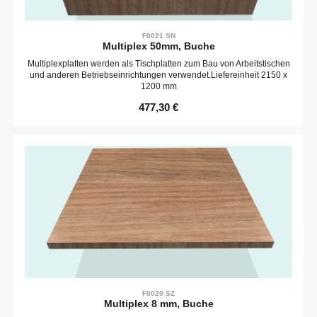
F0021 SN
Multiplex 50mm, Buche
Multiplexplatten werden als Tischplatten zum Bau von Arbeitstischen
und anderen Betriebseinrichtungen verwendet.Liefereinheit 2150 x
1200 mm
Regulärer Preis:
477,30 €
F0020 SZ
Multiplex 8 mm, Buche