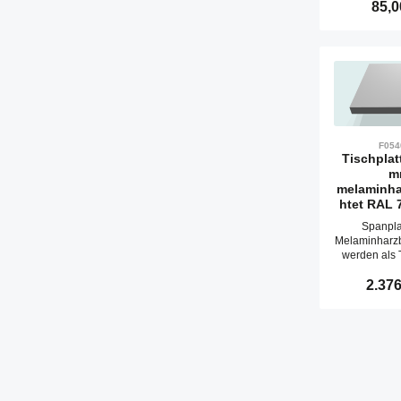
and
85,0
Betriebsei
verwendet.Zu
2800 x 
umlauf
Kantenu
F054
Tischplat
m
melaminha
htet RAL 
Spanpla
Melaminharz
werden als 
zum B
Arbeitsti
Regulär
2.376
and
Betriebsei
verwendet.L
Produ
2800 x 
umlauf
Kantenu