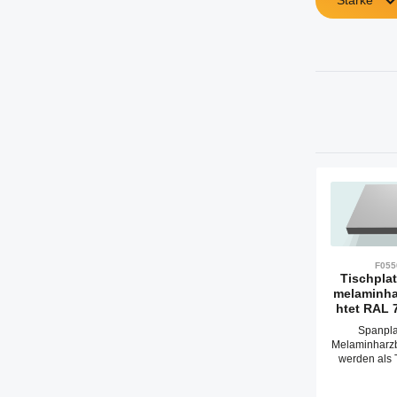
Stärke
F055
Tischpla
melaminha
htet RAL 
Spanpla
Melaminharz
werden als 
zum B
Arbeitsti