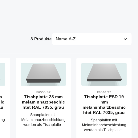
8 Produkte
F0555 SZ
F0540 SZ
m
Tischplatte 28 mm
Tischplatte ESD 19
ic
melaminharzbeschic
mm
au
htet RAL 7035, grau
melaminharzbeschic
htet RAL 7035, grau
Spanplatten mit
ung
Melaminharzbeschichtung
Spanplatten mit
en
werden als Tischplatten
Melaminharzbeschichtung
zum Bau von
werden als Tischplatten
Arbeitstischen und
zum Bau von