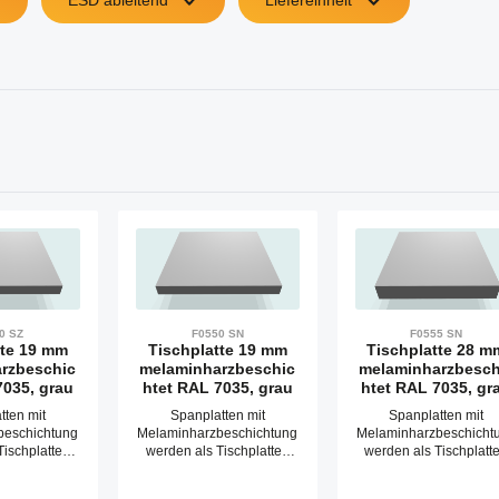
ESD ableitend
Liefereinheit
0 SZ
F0550 SN
F0555 SN
tte 19 mm
Tischplatte 19 mm
Tischplatte 28 m
rzbeschic
melaminharzbeschic
melaminharzbesch
7035, grau
htet RAL 7035, grau
htet RAL 7035, gr
tten mit
Spanplatten mit
Spanplatten mit
beschichtung
Melaminharzbeschichtung
Melaminharzbeschicht
Tischplatten
werden als Tischplatten
werden als Tischplatt
au von
zum Bau von
zum Bau von
schen und
Arbeitstischen und
Arbeitstischen und