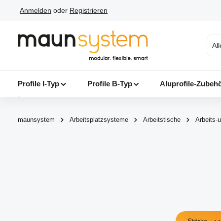
Anmelden
oder
Registrieren
 Hauptinhalt springen
Zur Suche springen
Zur Hauptnavigation springen
Al
Profile I-Typ
Profile B-Typ
Aluprofile-Zubeh
maunsystem
Arbeitsplatzsysteme
Arbeitstische
Arbeits-