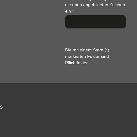
die oben abgebildeten Zeichen
ein
*
Die mit einem Stern (*)
markierten Felder sind
Pflichtfelder.
s