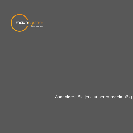
sorgt
verzinktIndustrielle
Widersta
VerbindungselementeDoppelgewinde
Scherkräfte
NutensteinKorrosionsschutz für
Oberfläche
AluminiumprofileKompatibel item
gegen Rost 
Profilsystemen
Kompatibilit
der Baureih
leistungs
Herstellern. 
für den
Gestel
Konstruk
Automati
Wettbewer
Bearbeitungs
Verbindungss
Lösung. Die 
optimalen Pr
dieses Ver
Wahl für ansp
Abonnieren Sie jetzt unseren regelmäßig
bestellen & 
Automatik-Ve
eine stab
Verbindung
erhäl