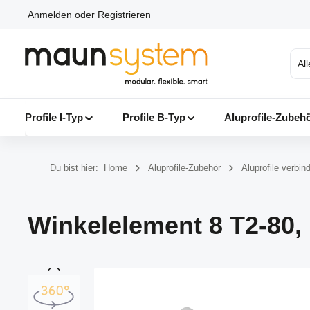
Anmelden
oder
Registrieren
 Hauptinhalt springen
Zur Suche springen
Zur Hauptnavigation springen
Al
Profile I-Typ
Profile B-Typ
Aluprofile-Zubeh
Du bist hier:
Home
Aluprofile-Zubehör
Aluprofile verbin
Winkelelement 8 T2-80, 