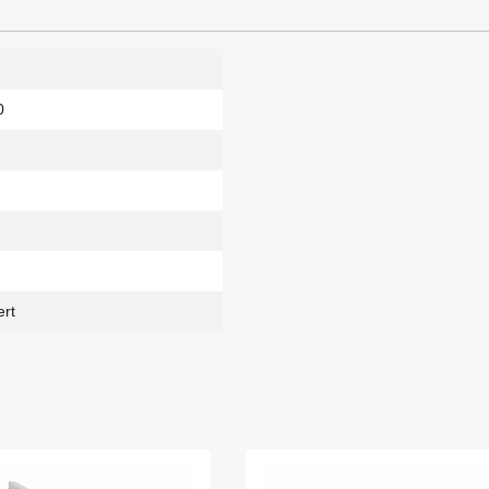
0
ert