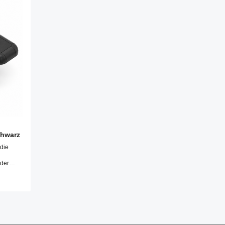
chwarz
die
n
 der
 werden
rungen