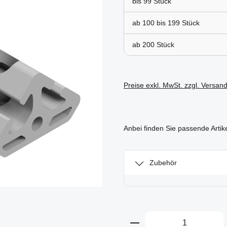
bis
99
ab 100 bis
199
ab
200
Preise exkl. MwSt. zzgl. Versan
Anbei finden Sie passende Artik
Zubehör
Produkt Anzahl: Gi