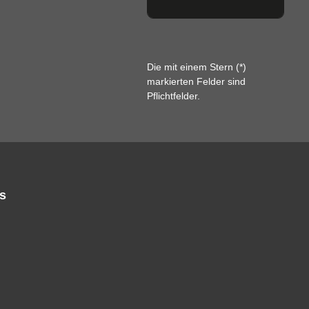
Die mit einem Stern (*)
markierten Felder sind
Pflichtfelder.
s