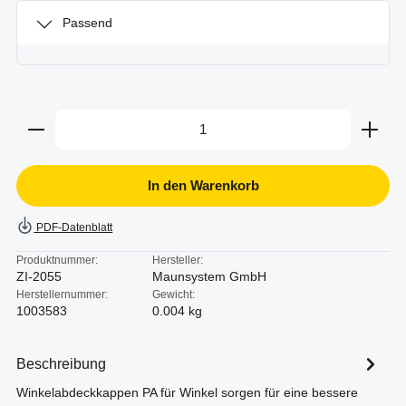
Passend
Produkt Anzahl: Gib den gewünschten Wert ein oder b
In den Warenkorb
PDF-Datenblatt
Produktnummer:
Hersteller:
ZI-2055
Maunsystem GmbH
Herstellernummer:
Gewicht:
1003583
0.004 kg
Beschreibung
Winkelabdeckkappen PA für Winkel sorgen für eine bessere