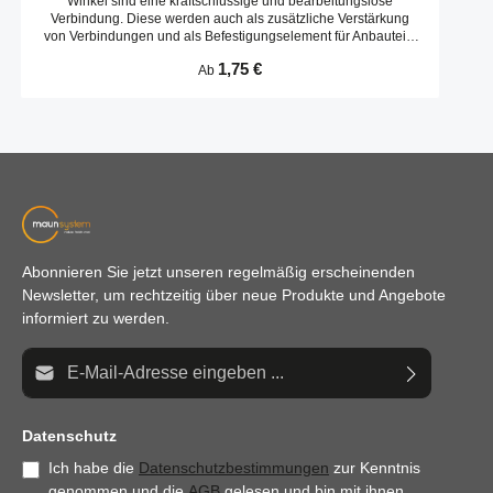
Winkel sind eine kraftschlüssige und bearbeitungslose
Verbindung. Diese werden auch als zusätzliche Verstärkung
von Verbindungen und als Befestigungselement für Anbauteile
eingesetzt. Integrierte Verdrehsicherungen zur Fixierung im
Regulärer Preis:
1,75 €
Ab
Profil sind vorhanden. Diese werden bei Bedarf entfernt.
Abonnieren Sie jetzt unseren regelmäßig erscheinenden
Newsletter, um rechtzeitig über neue Produkte und Angebote
informiert zu werden.
E-Mail-Adresse*
Datenschutz
Ich habe die
Datenschutzbestimmungen
zur Kenntnis
genommen und die
AGB
gelesen und bin mit ihnen