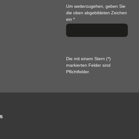
Um weiterzugehen, geben Sie
die oben abgebildeten Zeichen
ein
*
Die mit einem Stern (*)
markierten Felder sind
Pflichtfelder.
s