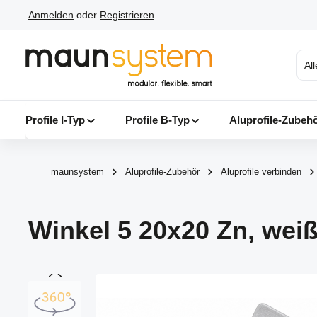
Anmelden
oder
Registrieren
 Hauptinhalt springen
Zur Suche springen
Zur Hauptnavigation springen
Al
Profile I-Typ
Profile B-Typ
Aluprofile-Zubeh
maunsystem
Aluprofile-Zubehör
Aluprofile verbinden
Winkel 5 20x20 Zn, wei