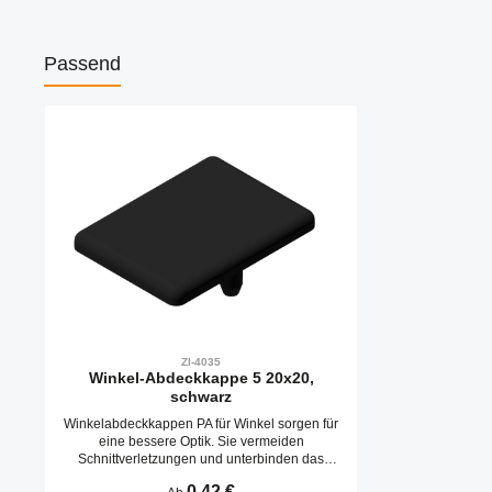
Passend
Produktgalerie überspringen
ZI-4035
Winkel-Abdeckkappe 5 20x20,
schwarz
Winkelabdeckkappen PA für Winkel sorgen für
eine bessere Optik. Sie vermeiden
Schnittverletzungen und unterbinden das
Verschnutzen des Winkels. Die Montage ist
Regulärer Preis:
0,42 €