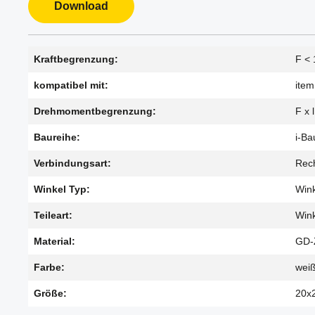
Download
Kraftbegrenzung:
F < 
kompatibel mit:
item
Drehmomentbegrenzung:
F x 
Baureihe:
i-Ba
Verbindungsart:
Rech
Winkel Typ:
Wink
Teileart:
Wink
Material:
GD-
Farbe:
wei
Größe:
20x