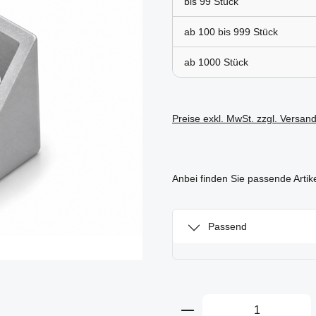
bis
99
ab 100 bis
999
ab
1000
Preise exkl. MwSt. zzgl. Versan
Anbei finden Sie passende Artik
Passend
Produkt Anzahl: Gi