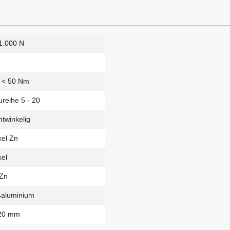
1.000 N
l < 50 Nm
ureihe 5 - 20
twinkelig
el Zn
el
Zn
ßaluminium
20 mm