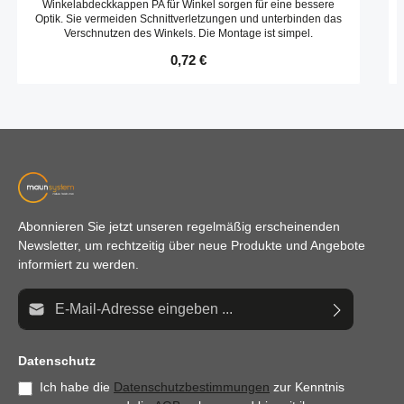
Winkelabdeckkappen PA für Winkel sorgen für eine bessere
Optik. Sie vermeiden Schnittverletzungen und unterbinden das
Verschnutzen des Winkels. Die Montage ist simpel.
Regulärer Preis:
0,72 €
Abonnieren Sie jetzt unseren regelmäßig erscheinenden
Newsletter, um rechtzeitig über neue Produkte und Angebote
informiert zu werden.
E-Mail-Adresse*
Datenschutz
Ich habe die
Datenschutzbestimmungen
zur Kenntnis