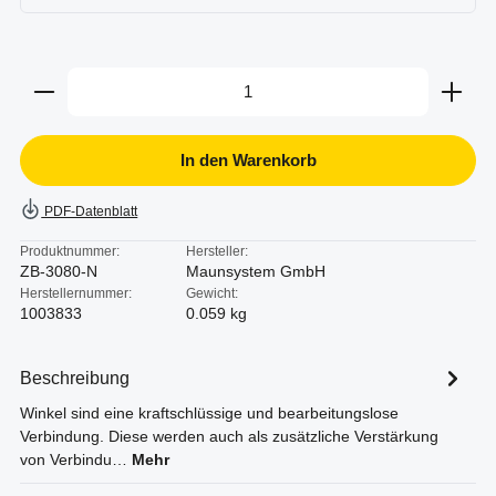
Produkt Anzahl: Gib den gewünschten Wert ein oder b
In den Warenkorb
PDF-Datenblatt
Produktnummer:
Hersteller:
ZB-3080-N
Maunsystem GmbH
Herstellernummer:
Gewicht:
1003833
0.059 kg
Beschreibung
Winkel sind eine kraftschlüssige und bearbeitungslose
Verbindung. Diese werden auch als zusätzliche Verstärkung
von Verbindu…
Mehr