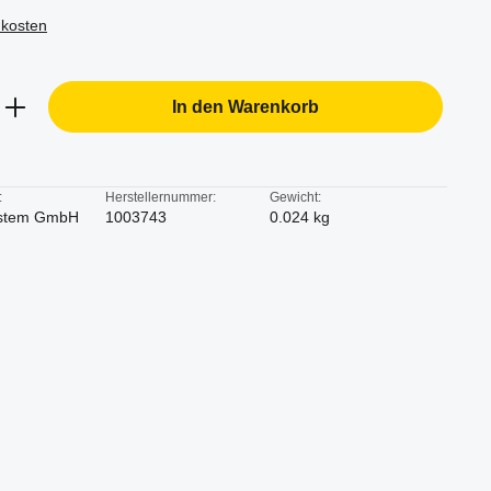
dkosten
b den gewünschten Wert ein oder benutze d
In den Warenkorb
:
Herstellernummer:
Gewicht:
stem GmbH
1003743
0.024 kg