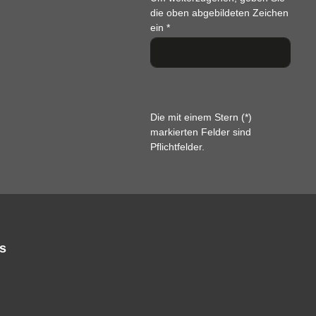
die oben abgebildeten Zeichen
ein
*
Die mit einem Stern (*)
markierten Felder sind
Pflichtfelder.
s