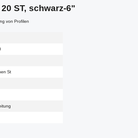
 20 ST, schwarz-6"
ng von Profilen
0
hen St
eitung