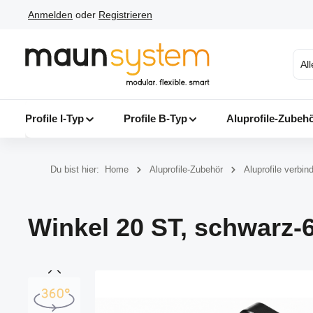
Anmelden
oder
Registrieren
 Hauptinhalt springen
Zur Suche springen
Zur Hauptnavigation springen
Al
Profile I-Typ
Profile B-Typ
Aluprofile-Zubeh
Du bist hier:
Home
Aluprofile-Zubehör
Aluprofile verbin
Winkel 20 ST, schwarz-