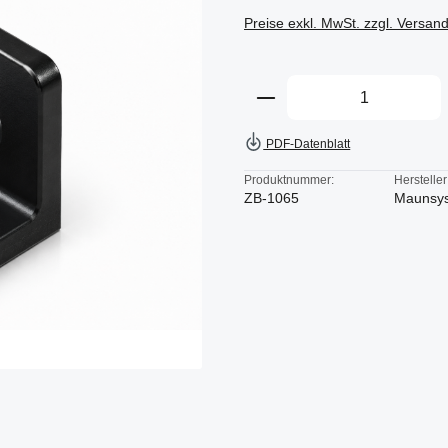
Preise exkl. MwSt. zzgl. Versan
Produkt Anzahl: Gi
PDF-Datenblatt
Produktnummer:
Hersteller
ZB-1065
Maunsy