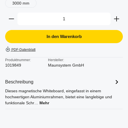
3000 mm
Produkt Anzahl: Gib den gewünschten Wert ein oder b
In den Warenkorb
PDF-Datenblatt
Produktnummer:
Hersteller:
1019849
Maunsystem GmbH
Beschreibung
Dieses magnetische Whiteboard, eingefasst in einem
hochwertigen Aluminiumrahmen, bietet eine langlebige und
funktionale Schr…
Mehr