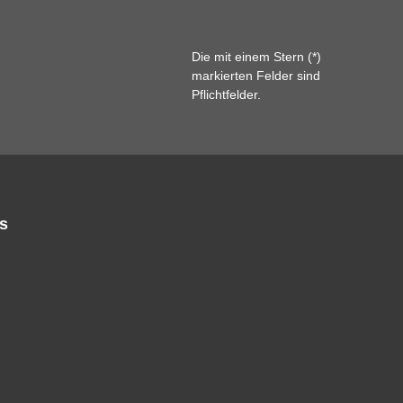
Die mit einem Stern (*)
markierten Felder sind
Pflichtfelder.
s