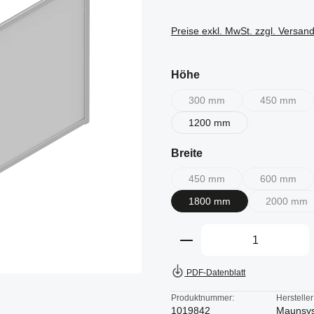
Preise exkl. MwSt. zzgl. Versan
auswählen
Höhe
300 mm
450 mm
(Diese Option ist zurzeit nich
(Diese Opt
1200 mm
auswählen
Breite
450 mm
600 mm
(Diese Option ist zurzeit nich
(Diese Opt
1800 mm
2000 mm
(Diese 
Produkt Anzahl: Gi
PDF-Datenblatt
Produktnummer:
Hersteller
1019842
Maunsy