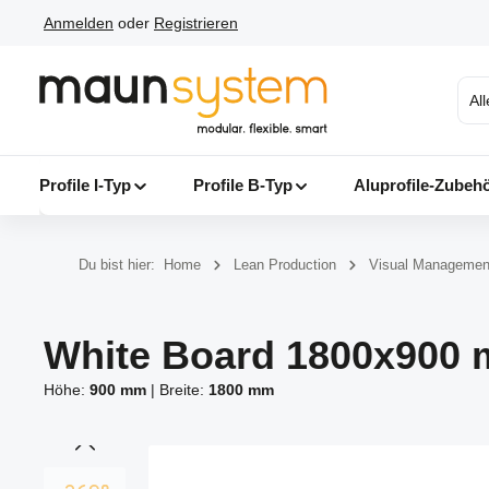
Anmelden
oder
Registrieren
 Hauptinhalt springen
Zur Suche springen
Zur Hauptnavigation springen
Al
Profile I-Typ
Profile B-Typ
Aluprofile-Zubeh
Du bist hier:
Home
Lean Production
Visual Managemen
White Board 1800x900 
Höhe:
900 mm
|
Breite:
1800 mm