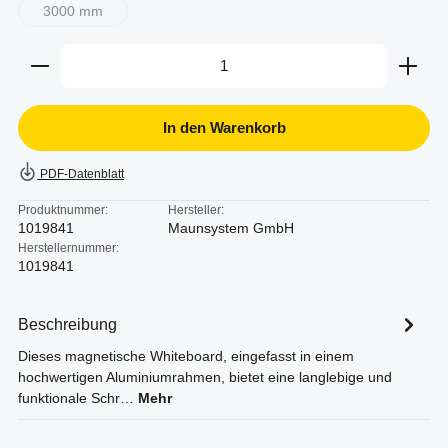
3000 mm
(Diese Option ist zurzeit nicht verfügbar.)
Produkt Anzahl: Gib den gewünschten Wert ein oder b
In den Warenkorb
PDF-Datenblatt
Produktnummer:
Hersteller:
1019841
Maunsystem GmbH
Herstellernummer:
1019841
Beschreibung
Dieses magnetische Whiteboard, eingefasst in einem
hochwertigen Aluminiumrahmen, bietet eine langlebige und
funktionale Schr…
Mehr