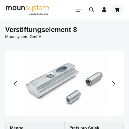
Zum Hauptinhalt springen
Warenk
Verstiftungselement 8
Maunsystem GmbH
Menge
Preis pro Stück