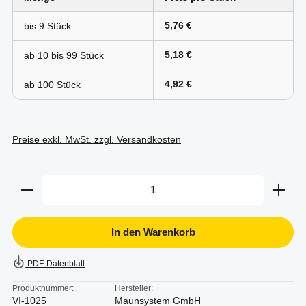
5,76 €
bis
9
5,18 €
ab 10 bis
99
4,92 €
ab
100
Preise exkl. MwSt. zzgl. Versandkosten
Produkt Anzahl: Gib den gewünschten Wert ein oder b
In den Warenkorb
PDF-Datenblatt
Produktnummer:
Hersteller:
VI-1025
Maunsystem GmbH