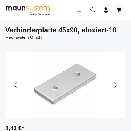
Zum Hauptinhalt springen
Warenk
Verbinderplatte 45x90, eloxiert-10
Maunsystem GmbH
3,43 €*