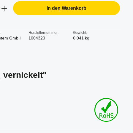
b den gewünschten Wert ein oder benutze d
In den Warenkorb
:
Herstellernummer:
Gewicht:
stem GmbH
1004320
0.041 kg
 vernickelt"