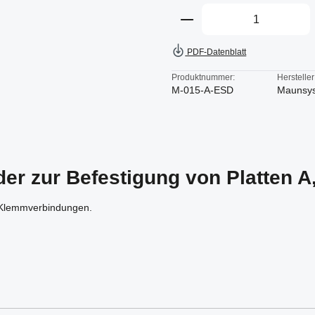
Produkt Anzahl: Gi
PDF-Datenblatt
Produktnummer:
Hersteller
M-015-A-ESD
Maunsy
er zur Befestigung von Platten A,
-Klemmverbindungen.