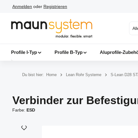
Anmelden
oder
Registrieren
 Hauptinhalt springen
Zur Suche springen
Zur Hauptnavigation springen
Al
Profile I-Typ
Profile B-Typ
Aluprofile-Zubeh
Du bist hier:
Home
Lean Rohr Systeme
S-Lean D28 S
Verbinder zur Befestigu
Farbe:
ESD